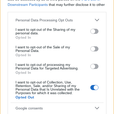
Downstream Participants
that may further disclose it to other
GLAMOUR HOROSZKÓP
third parties.
Csillagjegyek, akik mellett egy egész
Please note that this website/app uses one or more Google
Personal Data Processing Opt Outs
életen át boldog lehetsz egy
services and may gather and store information including but
not limited to your visit or usage behaviour. You may click to
I want to opt-out of the Sharing of my
kapcsolatban
personal data.
grant or deny consent to Google and its third-party tags to
Opted In
use your data for below specified purposes in below Google
consent section.
I want to opt-out of the Sale of my
Personal Data.
Opted In
I want to opt-out of processing my
Personal Data for Targeted Advertising.
Opted In
I want to opt-out of Collection, Use,
Retention, Sale, and/or Sharing of my
Personal Data that Is Unrelated with the
Purposes for which it was collected.
Opted Out
GLAMOUR HOROSZKÓP
Google consents
Sorsdöntő hónap vár ezekre a