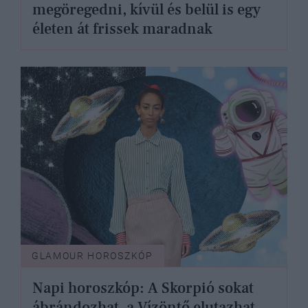
megöregedni, kívül és belül is egy
életen át frissek maradnak
GLAMOUR HOROSZKÓP
Napi horoszkóp: A Skorpió sokat
ábrándozhat, a Vízöntő elutazhat