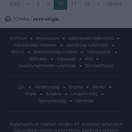
Első
Előző
Következő
Utol
Első
«
8
9
10
11
12
»
Utolsó
Címke
asztrológia
Archívum
Impresszum
Adatkezelési tájékoztató
Felhasználási feltételek
Szerzői jogi nyilatkozat
Rólunk
Szerkesztőségi küldetés
Médiaajánlat
Előfizetés
Kapcsolat
RSS
Akadálymentesítési nyilatkozat
Süti beállítások
USA
Németország
Brazília
Mexikó
Anglia
Bulgária
Lengyelország
Spanyolország
Dél-Afrika
© glamour.hu © IndaNext Hungary Kft. Az oldalak tartalmával
kapcsolatban minden jog fenntartva, beleértve a tartalom