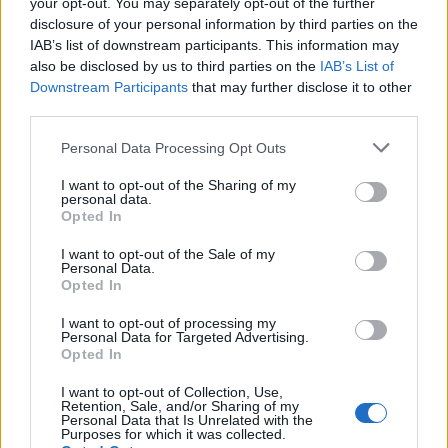
your opt-out. You may separately opt-out of the further
disclosure of your personal information by third parties on the
IAB’s list of downstream participants. This information may
GLAMOUR HOROSZKÓP
also be disclosed by us to third parties on the
IAB’s List of
Downstream Participants
that may further disclose it to other
Napi horoszkóp: A Kos váratlan
third parties.
üzenetet kaphat, az Ikrekre flört
Please note that this website/app uses one or more Google
várhat - augusztus 1.
Personal Data Processing Opt Outs
services and may gather and store information including but
not limited to your visit or usage behaviour. You may click to
I want to opt-out of the Sharing of my
personal data.
grant or deny consent to Google and its third-party tags to
Opted In
use your data for below specified purposes in below Google
consent section.
I want to opt-out of the Sale of my
Personal Data.
Opted In
I want to opt-out of processing my
Personal Data for Targeted Advertising.
Opted In
I want to opt-out of Collection, Use,
Retention, Sale, and/or Sharing of my
Personal Data that Is Unrelated with the
GLAMOUR HOROSZKÓP
Purposes for which it was collected.