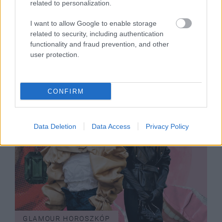
related to personalization.
GLAMOUR HOROSZKÓP
I want to allow Google to enable storage
Napi horoszkóp: A Bika utazzon el a
related to security, including authentication
párjával, a Vízöntő megvalósítja
functionality and fraud prevention, and other
önmagát - július 31.
user protection.
CONFIRM
Data Deletion
Data Access
Privacy Policy
GLAMOUR HOROSZKÓP