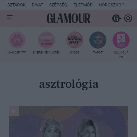
SZTÁROK
DIVAT
SZÉPSÉG
ÉLETMÓD
HOROSZKÓP
KU
MANCSPARTY
NYEREMÉNYJÁTÉK
SYOSS
TAROT
GLAMOUR
20
asztrológia