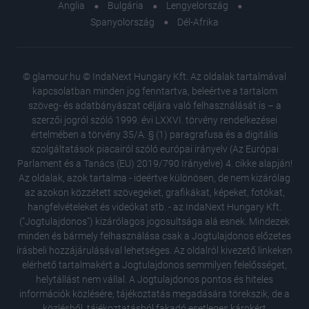
Anglia
Bulgária
Lengyelország
Spanyolország
Dél-Afrika
© glamour.hu © IndaNext Hungary Kft. Az oldalak tartalmával
kapcsolatban minden jog fenntartva, beleértve a tartalom
szöveg- és adatbányászat céljára való felhasználását is – a
szerzői jogról szóló 1999. évi LXXVI. törvény rendelkezései
értelmében a törvény 35/A. § (1) paragrafusa és a digitális
szolgáltatások piacairól szóló európai irányelv (Az Európai
Parlament és a Tanács (EU) 2019/790 Irányelve) 4. cikke alapján!
Az oldalak, azok tartalma - ideértve különösen, de nem kizárólag
az azokon közzétett szövegeket, grafikákat, képeket, fotókat,
hangfelvételeket és videókat stb. - az IndaNext Hungary Kft.
("Jogtulajdonos") kizárólagos jogosultsága alá esnek. Mindezek
minden és bármely felhasználása csak a Jogtulajdonos előzetes
írásbeli hozzájárulásával lehetséges. Az oldalról kivezető linkeken
elérhető tartalmakért a Jogtulajdonos semmilyen felelősséget,
helytállást nem vállal. A Jogtulajdonos pontos és hiteles
információk közlésére, tájékoztatás megadására törekszik, de a
közlésből, tájékoztatásból fakadó esetleges károkért