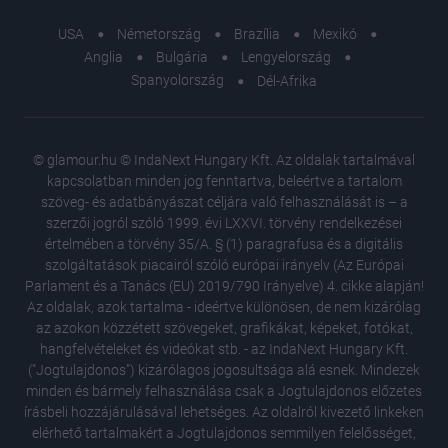
USA
Németország
Brazília
Mexikó
Anglia
Bulgária
Lengyelország
Spanyolország
Dél-Afrika
© glamour.hu © IndaNext Hungary Kft. Az oldalak tartalmával
kapcsolatban minden jog fenntartva, beleértve a tartalom
szöveg- és adatbányászat céljára való felhasználását is – a
szerzői jogról szóló 1999. évi LXXVI. törvény rendelkezései
értelmében a törvény 35/A. § (1) paragrafusa és a digitális
szolgáltatások piacairól szóló európai irányelv (Az Európai
Parlament és a Tanács (EU) 2019/790 Irányelve) 4. cikke alapján!
Az oldalak, azok tartalma - ideértve különösen, de nem kizárólag
az azokon közzétett szövegeket, grafikákat, képeket, fotókat,
hangfelvételeket és videókat stb. - az IndaNext Hungary Kft.
("Jogtulajdonos") kizárólagos jogosultsága alá esnek. Mindezek
minden és bármely felhasználása csak a Jogtulajdonos előzetes
írásbeli hozzájárulásával lehetséges. Az oldalról kivezető linkeken
elérhető tartalmakért a Jogtulajdonos semmilyen felelősséget,