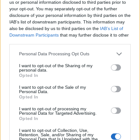
us or personal information disclosed to third parties prior to
your opt-out. You may separately opt-out of the further
Akár gyermeke is születhet ennek a
disclosure of your personal information by third parties on the
csillagjegynek 2025-ben
IAB’s list of downstream participants. This information may
also be disclosed by us to third parties on the
IAB’s List of
Downstream Participants
that may further disclose it to other
third parties.
Please note that this website/app uses one or more Google
Personal Data Processing Opt Outs
services and may gather and store information including but
not limited to your visit or usage behaviour. You may click to
I want to opt-out of the Sharing of my
personal data.
grant or deny consent to Google and its third-party tags to
Opted In
use your data for below specified purposes in below Google
consent section.
I want to opt-out of the Sale of my
Personal Data.
Opted In
GLAMOUR HOROSZKÓP
I want to opt-out of processing my
Personal Data for Targeted Advertising.
Opted In
Napi horoszkóp: A Bika uralkodjon
az indulatain, a Skorpió fejest
I want to opt-out of Collection, Use,
Retention, Sale, and/or Sharing of my
ugorhat a munkába - január 3.
Personal Data that Is Unrelated with the