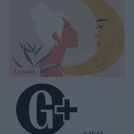
ÉLETMÓD
A Hold