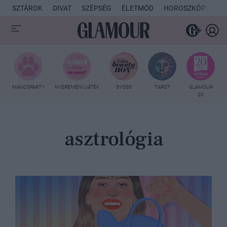
SZTÁROK
DIVAT
SZÉPSÉG
ÉLETMÓD
HOROSZKÓP
KU
MANCSPARTY
NYEREMÉNYJÁTÉK
SYOSS
TAROT
GLAMOUR
20
asztrológia