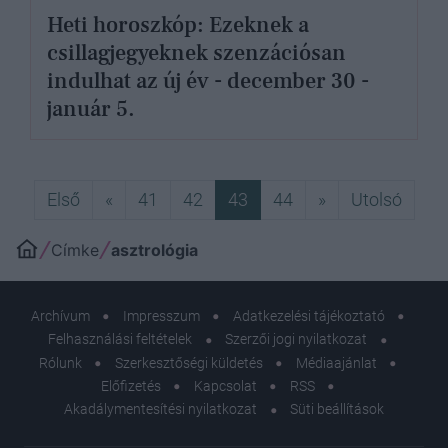
Heti horoszkóp: Ezeknek a
csillagjegyeknek szenzációsan
indulhat az új év - december 30 -
január 5.
Első
Előző
Következő
Utols
Első
«
41
42
43
44
»
Utolsó
Címke
asztrológia
Archívum
Impresszum
Adatkezelési tájékoztató
Felhasználási feltételek
Szerzői jogi nyilatkozat
Rólunk
Szerkesztőségi küldetés
Médiaajánlat
Előfizetés
Kapcsolat
RSS
Akadálymentesítési nyilatkozat
Süti beállítások