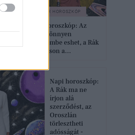
GLAMOUR HOROSZKÓP
Kos
Napi horoszkóp: Az
ak
Ikrek könnyen
-
szerelembe eshet, a Rák
hallgasson a
megérzéseire -
szeptember 19.
Napi horoszkóp:
A Rák ma ne
írjon alá
szerződést, az
Oroszlán
törlesztheti
adósságát -