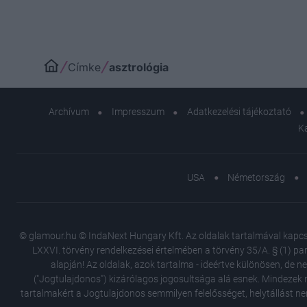
Címke
asztrológia
Archívum
Impresszum
Adatkezelési tájékoztató
K
USA
Németország
© glamour.hu © IndaNext Hungary Kft. Az oldalak tartalmával kapcsol
LXXVI. törvény rendelkezései értelmében a törvény 35/A. § (1) par
alapján! Az oldalak, azok tartalma - ideértve különösen, de n
("Jogtulajdonos") kizárólagos jogosultsága alá esnek. Mindezek m
tartalmakért a Jogtulajdonos semmilyen felelősséget, helytállást ne