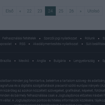
Első
Előző
Következő
Ut
Első
«
22
23
24
25
26
»
Utolsó
Felhasználási feltételek
Szerzői jogi nyilatkozat
Rólunk
S
apcsolat
RSS
Akadálymentesítési nyilatkozat
Süti beállítá
Brazília
Mexikó
Anglia
Bulgária
Lengyelország
S
atban minden jog fenntartva, beleértve a tartalom szöveg- és adatbányász
agrafusa és a digitális szolgáltatások piacairól szóló európai irányelv (
em kizárólag az azokon közzétett szövegeket, grafikákat, képeket, fotókat
inden és bármely felhasználása csak a Jogtulajdonos előzetes írásbeli ho
m vállal. A Jogtulajdonos pontos és hiteles információk közlésére, tájék