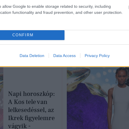
o allow Google to enable storage related to security, including
OUR HOROSZKÓP
GLAMOUR HOROSZKÓP
cation functionality and fraud prevention, and other user protection.
ulópontot és áldást
Napi horoszkóp: A 
a Szűz Újhold, de
lépjen tovább, a Hal
CONFIRM
étele van, hogy te is a
ne döntsön egyedül 
tese legyél
szeptember 20.
Data Deletion
Data Access
Privacy Policy
Napi horoszkóp:
A Kos tele van
lelkesedéssel, az
Ikrek figyelemre
vágyik -