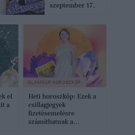
szeptember 17.
GLAMOUR HOROSZKÓP
ek el
Heti horoszkóp: Ezek a
it a
csillagjegyek
fizetésemelésre
számíthatnak a
következő napokban -