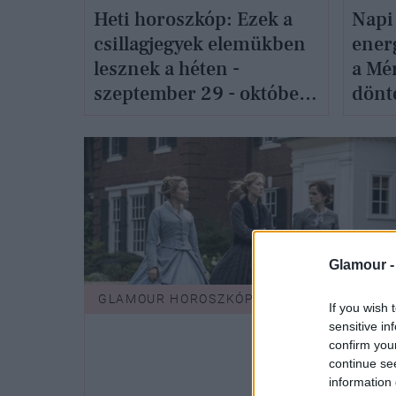
Heti horoszkóp: Ezek a
Napi
csillagjegyek elemükben
ener
lesznek a héten -
a Mé
szeptember 29 - október
dönt
5.
szep
Glamour 
GLAMOUR HOROSZKÓP
If you wish 
sensitive in
confirm you
continue se
information 