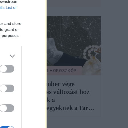
 downstream
B’s List of
er and store
to grant or
ed purposes
GLAMOUR HOROSZKÓP
Szeptember vége
jut,
gyökeres változást hoz
ezeknek a
mber
csillagjegyeknek a Tarot
kártya szerint