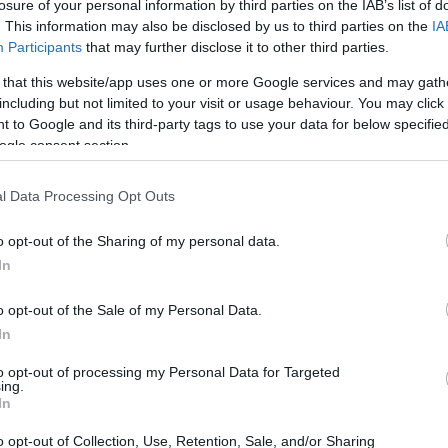
losure of your personal information by third parties on the IAB’s list of
. This information may also be disclosed by us to third parties on the
IA
Napi horoszkóp: A Vízöntő a siker
Participants
that may further disclose it to other third parties.
kapujában áll, a Halakra érzéki
 that this website/app uses one or more Google services and may gath
kaland vár - szeptember 25.
including but not limited to your visit or usage behaviour. You may click 
 to Google and its third-party tags to use your data for below specifi
ogle consent section.
l Data Processing Opt Outs
o opt-out of the Sharing of my personal data.
OUR HOROSZKÓP
GLAMOUR HOROSZKÓP
In
 horoszkóp: a Szűz
Napi horoszkóp: Az
o opt-out of the Sale of my Personal Data.
ázzon a pénzére, a
Ikrek extra pénzhez 
In
álljon két lábbal a
a Bak előtt nincs
to opt-out of processing my Personal Data for Targeted
ön - szeptember 23.
lehetetlen - szepte
ing.
22.
In
o opt-out of Collection, Use, Retention, Sale, and/or Sharing