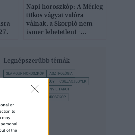
Napi horoszkóp: A Mérleg
titkos vágyai valóra
ásra
válnak, a Skorpió nem
27.
ismer lehetetlent -
szeptember 26.
Legnépszerűbb témák
GLAMOUR HOROSZKÓP
ASZTROLÓGIA
HOROSZKÓP
CSILLAGJEGY
CSILLAGJEGYEK
NAPI HOROSZKÓP
SELENVIE TAROT
TAROT KÁRTYA
HETI HOROSZKÓP
sonal or
ection to
ou may
 personal
out of the