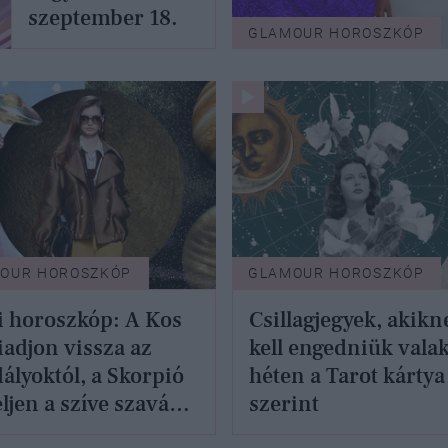
szeptember 18.
GLAMOUR HOROSZKÓP
OUR HOROSZKÓP
GLAMOUR HOROSZKÓP
 horoszkóp: A Kos
Csillagjegyek, akikn
iadjon vissza az
kell engedniük valak
ályoktól, a Skorpió
héten a Tarot kártya
eljen a szíve szavára
szerint
eptember 15.