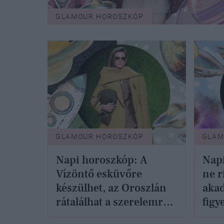
GLAMOUR HOROSZKÓP
GLAMOUR HOROSZKÓP
GLAM
Napi horoszkóp: A
Napi
Vízöntő esküvőre
ne r
készülhet, az Oroszlán
akad
rátalálhat a szerelemre -
figy
szeptember 16.
- sz