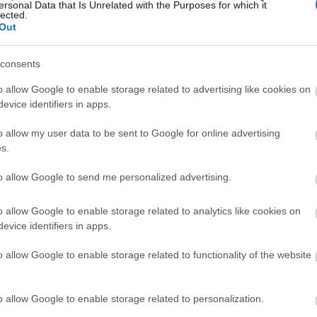
ersonal Data that Is Unrelated with the Purposes for which it
lected.
Out
GLAMOUR HOROSZKÓP
consents
Ők lesznek a
o allow Google to enable storage related to advertising like cookies on
legszerencsésebb
evice identifiers in apps.
csillagjegyek a heti
o allow my user data to be sent to Google for online advertising
horoszkóp szerint -
s.
szeptember 22-28.
to allow Google to send me personalized advertising.
o allow Google to enable storage related to analytics like cookies on
evice identifiers in apps.
o allow Google to enable storage related to functionality of the website
o allow Google to enable storage related to personalization.