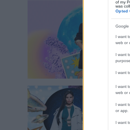
of my P
was col
Opted 
Google 
I want t
web or d
I want t
purpose
I want 
I want t
web or d
I want t
or app.
I want t