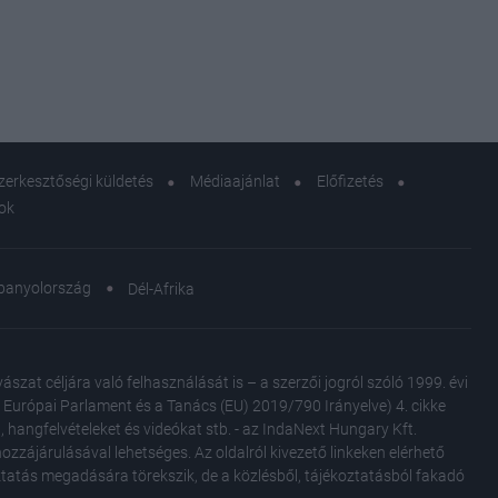
szeptember 15-21.
olsó
zerkesztőségi küldetés
Médiaajánlat
Előfizetés
sok
panyolország
Dél-Afrika
at céljára való felhasználását is – a szerzői jogról szóló 1999. évi
Az Európai Parlament és a Tanács (EU) 2019/790 Irányelve) 4. cikke
, hangfelvételeket és videókat stb. - az IndaNext Hungary Kft.
zzájárulásával lehetséges. Az oldalról kivezető linkeken elérhető
oztatás megadására törekszik, de a közlésből, tájékoztatásból fakadó