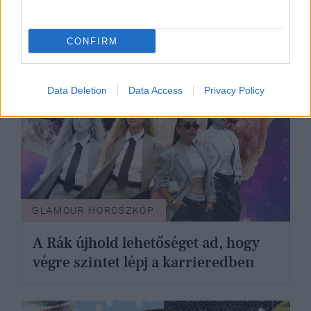
CONFIRM
Data Deletion
Data Access
Privacy Policy
GLAMOUR HOROSZKÓP
A Rák újhold lehetőséget ad, hogy
végre szintet lépj a karrieredben