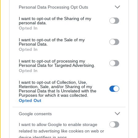
Ilyen a valódi kapcsolatod a pénzzel
Please note that this website/app uses one or more Google
Personal Data Processing Opt Outs
a csillagjegyed szerint
services and may gather and store information including but
not limited to your visit or usage behaviour. You may click to
I want to opt-out of the Sharing of my
personal data.
grant or deny consent to Google and its third-party tags to
Opted In
use your data for below specified purposes in below Google
consent section.
I want to opt-out of the Sale of my
Personal Data.
Opted In
I want to opt-out of processing my
Personal Data for Targeted Advertising.
Opted In
I want to opt-out of Collection, Use,
Retention, Sale, and/or Sharing of my
Personal Data that Is Unrelated with the
Purposes for which it was collected.
GLAMOUR HOROSZKÓP
Opted Out
Napi horoszkóp: A Kos új barátokat
Google consents
szerezhet, a Bika remek ajánlatot
I want to allow Google to enable storage
kaphat július 15-én
related to advertising like cookies on web or
device identifiers in apps.