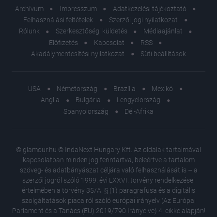
Archívum
Impresszum
Adatkezelési tájékoztató
Felhasználási feltételek
Szerzői jogi nyilatkozat
Rólunk
Szerkesztőségi küldetés
Médiaajánlat
Előfizetés
Kapcsolat
RSS
Akadálymentesítési nyilatkozat
Süti beállítások
USA
Németország
Brazília
Mexikó
Anglia
Bulgária
Lengyelország
Spanyolország
Dél-Afrika
© glamour.hu © IndaNext Hungary Kft. Az oldalak tartalmával
kapcsolatban minden jog fenntartva, beleértve a tartalom
szöveg- és adatbányászat céljára való felhasználását is – a
szerzői jogról szóló 1999. évi LXXVI. törvény rendelkezései
értelmében a törvény 35/A. § (1) paragrafusa és a digitális
szolgáltatások piacairól szóló európai irányelv (Az Európai
Parlament és a Tanács (EU) 2019/790 Irányelve) 4. cikke alapján!