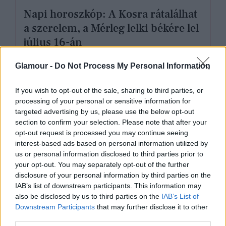
Napi horoszkóp: A Kosra rátalálhat
a szerelem, a Mérleg lelki békére lel
július 16-án
Glamour -
Do Not Process My Personal Information
If you wish to opt-out of the sale, sharing to third parties, or
processing of your personal or sensitive information for
targeted advertising by us, please use the below opt-out
section to confirm your selection. Please note that after your
opt-out request is processed you may continue seeing
interest-based ads based on personal information utilized by
us or personal information disclosed to third parties prior to
your opt-out. You may separately opt-out of the further
disclosure of your personal information by third parties on the
IAB’s list of downstream participants. This information may
also be disclosed by us to third parties on the
IAB’s List of
Downstream Participants
that may further disclose it to other
GLAMOUR HOROSZKÓP
third parties.