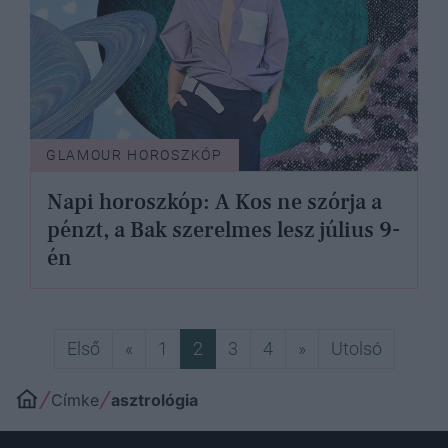
GLAMOUR HOROSZKÓP
Napi horoszkóp: A Kos ne szórja a
pénzt, a Bak szerelmes lesz július 9-
én
Első
Előző
Következő
Utolsó
Első
«
1
2
3
4
»
Utolsó
Címke
asztrológia