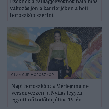
Ezeknek a csillagjegyeknek hatalmas
változás jön a karrierjében a heti
horoszkóp szerint
GLAMOUR HOROSZKÓP
Napi horoszkóp: a Mérleg ma ne
versenyezzen, a Nyilas legyen
együttműködőbb július 19-én