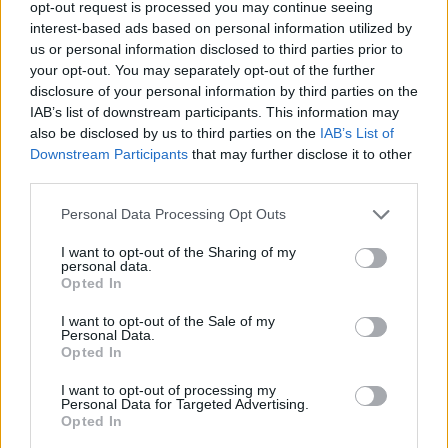
opt-out request is processed you may continue seeing
interest-based ads based on personal information utilized by
us or personal information disclosed to third parties prior to
your opt-out. You may separately opt-out of the further
disclosure of your personal information by third parties on the
IAB’s list of downstream participants. This information may
also be disclosed by us to third parties on the
IAB’s List of
Downstream Participants
that may further disclose it to other
third parties.
SZTÁRHÍREK
Please note that this website/app uses one or more Google
Personal Data Processing Opt Outs
Napi horoszkóp: A Skorpió
services and may gather and store information including but
párkapcsolata fellendülhet, a Nyilas
not limited to your visit or usage behaviour. You may click to
I want to opt-out of the Sharing of my
personal data.
grant or deny consent to Google and its third-party tags to
keresi a kalandokat december 31-
Opted In
use your data for below specified purposes in below Google
én
consent section.
I want to opt-out of the Sale of my
Personal Data.
Opted In
I want to opt-out of processing my
Personal Data for Targeted Advertising.
Opted In