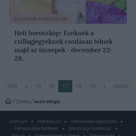
GLAMOUR HOROSZKÓP
Heti horoszkóp: Ezeknek a
csillagjegyeknek csodásan telnek
majd az ünnepek - december 22-
28.
Első
Előző
Következő
Ut
Első
«
15
16
17
18
19
»
Utolsó
Címke
asztrológia
Archívum
Impresszum
Adatkezelési tájékoztató
Felhasználási feltételek
Szerzői jogi nyilatkozat
Rólunk
Szerkesztőségi küldetés
Médiaajánlat