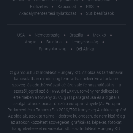
Előfizetés
Kapcsolat
RSS
Akadálymentesítési nyilatkozat
Süti beállítások
USA
Németország
Brazília
Mexikó
Anglia
Bulgária
Lengyelország
Spanyolország
Dél-Afrika
© glamour.hu © IndaNext Hungary Kft. Az oldalak tartalmával
kapcsolatban minden jog fenntartva, beleértve a tartalom
szöveg- és adatbányászat céljára való felhasználását is – a
szerzői jogról szóló 1999. évi LXXVI. törvény rendelkezései
értelmében a törvény 35/A. § (1) paragrafusa és a digitális
szolgáltatások piacairól szóló európai irányelv (Az Európai
Parlament és a Tanács (EU) 2019/790 Irányelve) 4. cikke alapján!
Az oldalak, azok tartalma - ideértve különösen, de nem kizárólag
az azokon közzétett szövegeket, grafikákat, képeket, fotókat,
hangfelvételeket és videókat stb. - az IndaNext Hungary Kft.