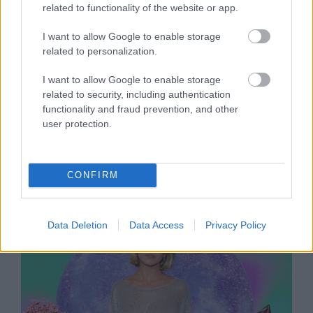
related to functionality of the website or app.
I want to allow Google to enable storage
related to personalization.
I want to allow Google to enable storage
related to security, including authentication
GLAMOUR HOROSZKÓP
functionality and fraud prevention, and other
user protection.
Napi horoszkóp: A Mérleg kerülje a
konfliktusokat, az Ikrek váratlan
lehetőséget kaphat december 29-én
CONFIRM
Data Deletion
Data Access
Privacy Policy