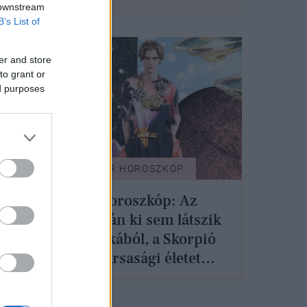
 downstream
B’s List of
er and store
to grant or
ed purposes
GLAMOUR HOROSZKÓP
Bika
Napi horoszkóp: Az
t, a
Oroszlán ki sem látszik
a munkából, a Skorpió
éljen társasági életet
április 29-én