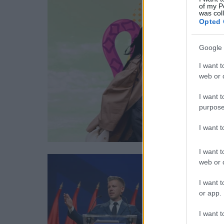
of my P
was col
Opted 
Google 
I want t
web or d
I want t
purpose
I want 
I want t
web or d
I want t
or app.
I want t