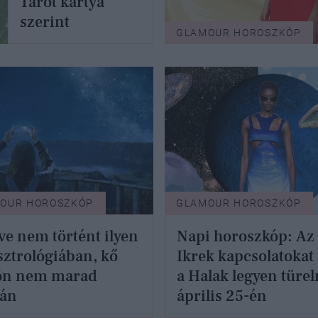
Tarot kártya
szerint
GLAMOUR HOROSZKÓP
OUR HOROSZKÓP
GLAMOUR HOROSZKÓP
ve nem történt ilyen
Napi horoszkóp: Az
sztrológiában, kő
Ikrek kapcsolatokat 
ön nem marad
a Halak legyen türe
tán
április 25-én