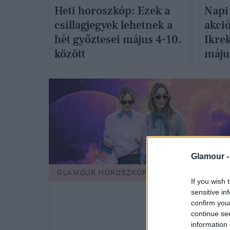
Heti horoszkóp: Ezek a
Napi
csillagjegyek lehetnek a
akció
hét győztesei május 4-10.
Ikrek
között
máju
Glamour 
GLAMOUR HOROSZKÓP
If you wish 
sensitive in
confirm you
continue se
information 