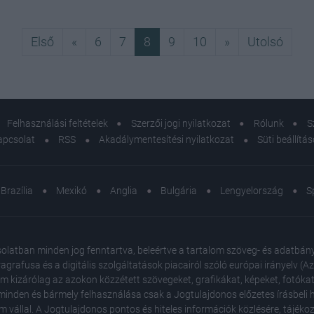
Első
Előző
Következő
Utols
Első
«
6
7
8
9
10
»
Utolsó
Felhasználási feltételek
Szerzői jogi nyilatkozat
Rólunk
S
apcsolat
RSS
Akadálymentesítési nyilatkozat
Süti beállítá
Brazília
Mexikó
Anglia
Bulgária
Lengyelország
S
atban minden jog fenntartva, beleértve a tartalom szöveg- és adatbányász
agrafusa és a digitális szolgáltatások piacairól szóló európai irányelv (
em kizárólag az azokon közzétett szövegeket, grafikákat, képeket, fotókat
inden és bármely felhasználása csak a Jogtulajdonos előzetes írásbeli ho
m vállal. A Jogtulajdonos pontos és hiteles információk közlésére, tájék