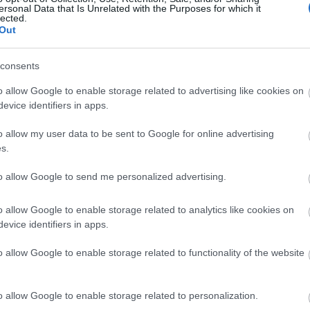
ersonal Data that Is Unrelated with the Purposes for which it
lected.
Out
ÉLETMÓD
consents
o allow Google to enable storage related to advertising like cookies on
evice identifiers in apps.
o allow my user data to be sent to Google for online advertising
s.
to allow Google to send me personalized advertising.
Selenvie ismét üzent,
o allow Google to enable storage related to analytics like cookies on
árnyékból a fénybe
evice identifiers in apps.
juthatunk a májusi
o allow Google to enable storage related to functionality of the website
tranzitok alatt
o allow Google to enable storage related to personalization.