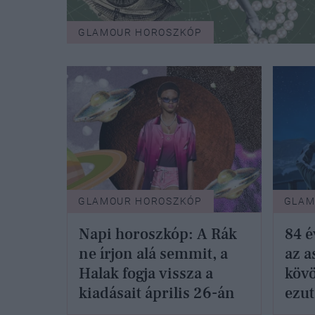
GLAMOUR HOROSZKÓP
GLAMOUR HOROSZKÓP
GLAM
Napi horoszkóp: A Rák
84 é
ne írjon alá semmit, a
az a
Halak fogja vissza a
köv
kiadásait április 26-án
ezu