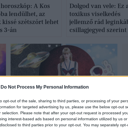
 horoszkóp: A Kos
Dolgod van vele: Ez 
ba lendülhet, az
toxikus viselkedés
 kissé szétszórt lehet
jellemző rád leginká
s 3-án
csillagjegyed szerint
-
Do Not Process My Personal Information
GLAMOUR HOROSZKÓP
to opt-out of the sale, sharing to third parties, or processing of your per
formation for targeted advertising by us, please use the below opt-out s
r selection. Please note that after your opt-out request is processed y
eing interest-based ads based on personal information utilized by us or
disclosed to third parties prior to your opt-out. You may separately opt-