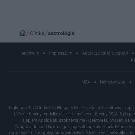
Címke
asztrológia
Archívum
Impresszum
Adatkezelési tájékoztató
K
USA
Németország
© glamour.hu © IndaNext Hungary Kft. Az oldalak tartalmával kapcsol
LXXVI. törvény rendelkezései értelmében a törvény 35/A. § (1) par
alapján! Az oldalak, azok tartalma - ideértve különösen, de n
("Jogtulajdonos") kizárólagos jogosultsága alá esnek. Mindezek m
tartalmakért a Jogtulajdonos semmilyen felelősséget, helytállást ne