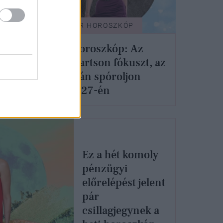
GLAMOUR HOROSZKÓP
Bika
Napi horoszkóp: Az
Ikrek tartson fókuszt, az
Oroszlán spóroljon
április 27-én
ár
Ez a hét komoly
pénzügyi
előrelépést jelent
pár
csillagjegynek a