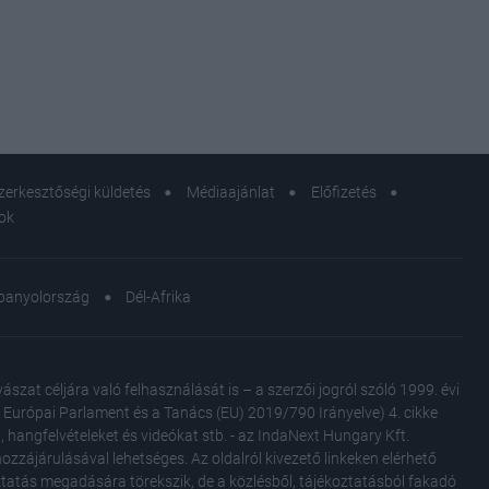
ó
zerkesztőségi küldetés
Médiaajánlat
Előfizetés
sok
panyolország
Dél-Afrika
at céljára való felhasználását is – a szerzői jogról szóló 1999. évi
Az Európai Parlament és a Tanács (EU) 2019/790 Irányelve) 4. cikke
, hangfelvételeket és videókat stb. - az IndaNext Hungary Kft.
zzájárulásával lehetséges. Az oldalról kivezető linkeken elérhető
oztatás megadására törekszik, de a közlésből, tájékoztatásból fakadó