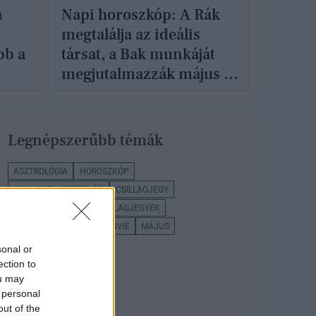
a
Napi horoszkóp: A Rák
megtalálja az ideális
bb a
társat, a Bak munkáját
megjutalmazzák május 2-
án
Legnépszerűbb témák
ASZTROLÓGIA
HOROSZKÓP
GLAMOUR HOROSZKÓP
CSILLAGJEGY
NAPI HOROSZKÓP
CSILLAGJEGYEK
SELENVIE TAROT
SELENVIE
MÁJUS
sonal or
ection to
ou may
 personal
out of the