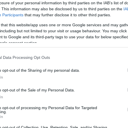
losure of your personal information by third parties on the IAB’s list of
Napi horoszkóp: A Bika ne
. This information may also be disclosed by us to third parties on the
IA
Participants
that may further disclose it to other third parties.
féltékenykedjen, a Nyilas ne hagyja
magát zsarolni május 1-jén
 that this website/app uses one or more Google services and may gath
including but not limited to your visit or usage behaviour. You may click 
 to Google and its third-party tags to use your data for below specifi
ogle consent section.
l Data Processing Opt Outs
o opt-out of the Sharing of my personal data.
OUR HOROSZKÓP
GLAMOUR HOROSZKÓP
In
illagjegy, akinek
Napi horoszkóp: A 
o opt-out of the Sale of my Personal Data.
usban rendeződik
fogadja el a segítsége
In
nyagi helyzete a
Nyilas szabadságra
horoszkóp szerint
vágyik április 30-án
to opt-out of processing my Personal Data for Targeted
ing.
In
o opt-out of Collection, Use, Retention, Sale, and/or Sharing