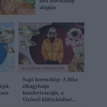
heti horoszkóp
alapján
GLAMOUR HOROSZKÓP
Napi horoszkóp: A Bika
épít,
elhagyhatja
lmes
komfortzónáját, a
Vízöntő költözködhet
április 24-én