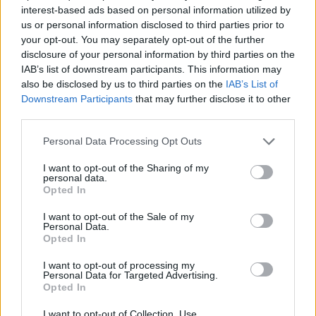
interest-based ads based on personal information utilized by
us or personal information disclosed to third parties prior to
your opt-out. You may separately opt-out of the further
disclosure of your personal information by third parties on the
IAB’s list of downstream participants. This information may
also be disclosed by us to third parties on the
IAB’s List of
Downstream Participants
that may further disclose it to other
third parties.
GLAMOUR HOROSZKÓP
Please note that this website/app uses one or more Google
Personal Data Processing Opt Outs
services and may gather and store information including but
Napi horoszkóp: A Szűz ne
not limited to your visit or usage behaviour. You may click to
I want to opt-out of the Sharing of my
provokálja főnökét, a Halakat
personal data.
grant or deny consent to Google and its third-party tags to
Opted In
közlekedési veszély fenyegetheti -
use your data for below specified purposes in below Google
consent section.
október 20.
I want to opt-out of the Sale of my
Personal Data.
Opted In
I want to opt-out of processing my
Personal Data for Targeted Advertising.
Opted In
I want to opt-out of Collection, Use,