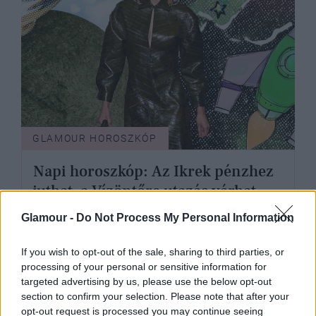
GLAMOUR HOROSZKÓP
Napi horoszkóp: Az Ikrek pénzhez
juthat, a Vízöntőre utazás várhat -
október 21.
Glamour -
Do Not Process My Personal Information
If you wish to opt-out of the sale, sharing to third parties, or
processing of your personal or sensitive information for
targeted advertising by us, please use the below opt-out
section to confirm your selection. Please note that after your
opt-out request is processed you may continue seeing