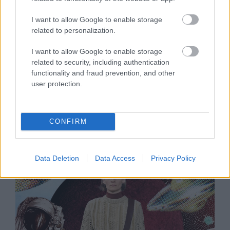
I want to allow Google to enable storage
related to personalization.
I want to allow Google to enable storage
related to security, including authentication
GLAMOUR HOROSZKÓP
functionality and fraud prevention, and other
user protection.
Heti horoszkóp: Ezek a csillagjegyek
sikeres vállalkozók lehetnek a héten
CONFIRM
- október 20-26.
Data Deletion
Data Access
Privacy Policy