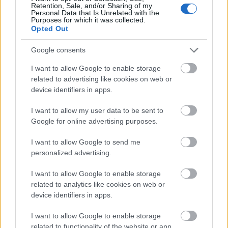
Retention, Sale, and/or Sharing of my
Personal Data that Is Unrelated with the
Purposes for which it was collected.
Opted Out
Google consents
I want to allow Google to enable storage
GLAMOUR HOROSZKÓP
related to advertising like cookies on web or
A Tarot kártya szerint ezek a
device identifiers in apps.
csillagjegyek lesznek a hét abszolút
I want to allow my user data to be sent to
győztesei - október 20-26.
Google for online advertising purposes.
I want to allow Google to send me
personalized advertising.
I want to allow Google to enable storage
related to analytics like cookies on web or
device identifiers in apps.
I want to allow Google to enable storage
related to functionality of the website or app.