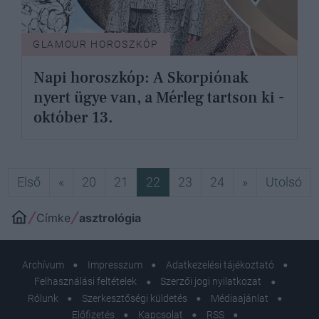
GLAMOUR HOROSZKÓP
Napi horoszkóp: A Skorpiónak
nyert ügye van, a Mérleg tartson ki -
október 13.
Első
Előző
Következő
Ut
Első
«
20
21
22
23
24
»
Utolsó
Címke
asztrológia
Archívum
Impresszum
Adatkezelési tájékoztató
Felhasználási feltételek
Szerzői jogi nyilatkozat
Rólunk
Szerkesztőségi küldetés
Médiaajánlat
Előfizetés
Kapcsolat
RSS