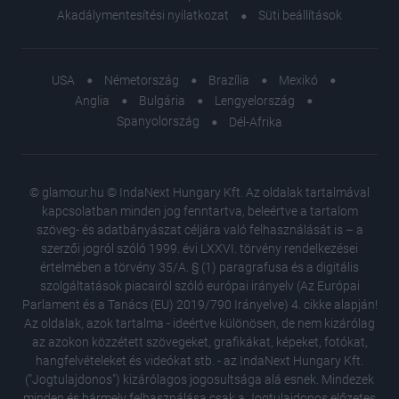
Akadálymentesítési nyilatkozat
Süti beállítások
USA
Németország
Brazília
Mexikó
Anglia
Bulgária
Lengyelország
Spanyolország
Dél-Afrika
© glamour.hu © IndaNext Hungary Kft. Az oldalak tartalmával
kapcsolatban minden jog fenntartva, beleértve a tartalom
szöveg- és adatbányászat céljára való felhasználását is – a
szerzői jogról szóló 1999. évi LXXVI. törvény rendelkezései
értelmében a törvény 35/A. § (1) paragrafusa és a digitális
szolgáltatások piacairól szóló európai irányelv (Az Európai
Parlament és a Tanács (EU) 2019/790 Irányelve) 4. cikke alapján!
Az oldalak, azok tartalma - ideértve különösen, de nem kizárólag
az azokon közzétett szövegeket, grafikákat, képeket, fotókat,
hangfelvételeket és videókat stb. - az IndaNext Hungary Kft.
("Jogtulajdonos") kizárólagos jogosultsága alá esnek. Mindezek
minden és bármely felhasználása csak a Jogtulajdonos előzetes