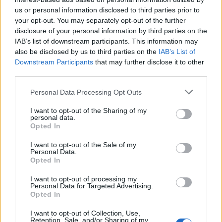
us or personal information disclosed to third parties prior to
your opt-out. You may separately opt-out of the further
disclosure of your personal information by third parties on the
IAB’s list of downstream participants. This information may
also be disclosed by us to third parties on the
IAB’s List of
Downstream Participants
that may further disclose it to other
third parties.
GLAMOUR HOROSZKÓP
Please note that this website/app uses one or more Google
Personal Data Processing Opt Outs
services and may gather and store information including but
Napi horoszkóp: A Kos legyen
not limited to your visit or usage behaviour. You may click to
I want to opt-out of the Sharing of my
personal data.
grant or deny consent to Google and its third-party tags to
bátrabb, a Vízöntő új állást kaphat
Opted In
use your data for below specified purposes in below Google
március 22-én
consent section.
I want to opt-out of the Sale of my
Personal Data.
Opted In
I want to opt-out of processing my
Personal Data for Targeted Advertising.
Opted In
I want to opt-out of Collection, Use,
Retention, Sale, and/or Sharing of my