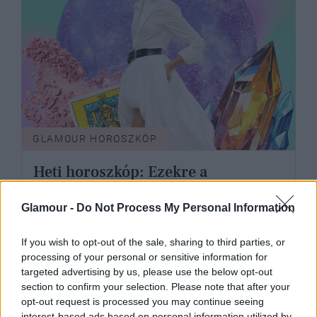
GLAMOUR HOROSZKÓP
Heti horoszkóp: Ezekre a
csillagjegyekre izgalmas kihívások
várnak március 23. és 29. között
Glamour -
Do Not Process My Personal Information
If you wish to opt-out of the sale, sharing to third parties, or
processing of your personal or sensitive information for
targeted advertising by us, please use the below opt-out
section to confirm your selection. Please note that after your
opt-out request is processed you may continue seeing
interest-based ads based on personal information utilized by