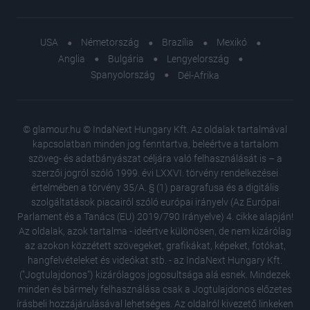
USA
Németország
Brazília
Mexikó
Anglia
Bulgária
Lengyelország
Spanyolország
Dél-Afrika
© glamour.hu © IndaNext Hungary Kft. Az oldalak tartalmával
kapcsolatban minden jog fenntartva, beleértve a tartalom
szöveg- és adatbányászat céljára való felhasználását is – a
szerzői jogról szóló 1999. évi LXXVI. törvény rendelkezései
értelmében a törvény 35/A. § (1) paragrafusa és a digitális
szolgáltatások piacairól szóló európai irányelv (Az Európai
Parlament és a Tanács (EU) 2019/790 Irányelve) 4. cikke alapján!
Az oldalak, azok tartalma - ideértve különösen, de nem kizárólag
az azokon közzétett szövegeket, grafikákat, képeket, fotókat,
hangfelvételeket és videókat stb. - az IndaNext Hungary Kft.
("Jogtulajdonos") kizárólagos jogosultsága alá esnek. Mindezek
minden és bármely felhasználása csak a Jogtulajdonos előzetes
írásbeli hozzájárulásával lehetséges. Az oldalról kivezető linkeken