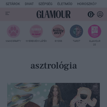
SZTÁROK
DIVAT
SZÉPSÉG
ÉLETMÓD
HOROSZKÓP
KU
MANCSPARTY
NYEREMÉNYJÁTÉK
SYOSS
TAROT
GLAMOUR
20
asztrológia