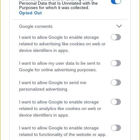
Personal Data that Is Unrelated with the
Purposes for which it was collected.
Opted Out
Google consents
GLAMOUR HOROSZKÓP
I want to allow Google to enable storage
related to advertising like cookies on web or
Napi horoszkóp: A Szűz utazásra
device identifiers in apps.
készül, a Bak romantikus
I want to allow my user data to be sent to
hangulatba kerül március 21-én
Google for online advertising purposes.
I want to allow Google to send me
personalized advertising.
I want to allow Google to enable storage
related to analytics like cookies on web or
device identifiers in apps.
I want to allow Google to enable storage
related to functionality of the website or app.