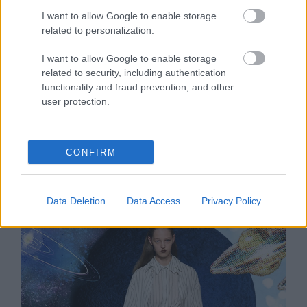
I want to allow Google to enable storage
related to personalization.
I want to allow Google to enable storage
related to security, including authentication
GLAMOUR HOROSZKÓP
functionality and fraud prevention, and other
user protection.
Napi horoszkóp: A Kos igazán
kreatív lesz, az Ikreket
meglepetések érhetik március 20-
CONFIRM
án
Data Deletion
Data Access
Privacy Policy