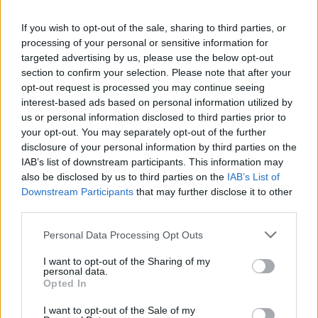
If you wish to opt-out of the sale, sharing to third parties, or
processing of your personal or sensitive information for
targeted advertising by us, please use the below opt-out
section to confirm your selection. Please note that after your
opt-out request is processed you may continue seeing
ÉLETMÓD
interest-based ads based on personal information utilized by
us or personal information disclosed to third parties prior to
A legfontosabb tulajdonság, ami
your opt-out. You may separately opt-out of the further
nemcsak túlélni segít, de
disclosure of your personal information by third parties on the
boldogabbá is tehet
IAB’s list of downstream participants. This information may
also be disclosed by us to third parties on the
IAB’s List of
Downstream Participants
that may further disclose it to other
third parties.
Please note that this website/app uses one or more Google
Personal Data Processing Opt Outs
services and may gather and store information including but
not limited to your visit or usage behaviour. You may click to
I want to opt-out of the Sharing of my
personal data.
grant or deny consent to Google and its third-party tags to
Opted In
use your data for below specified purposes in below Google
consent section.
I want to opt-out of the Sale of my