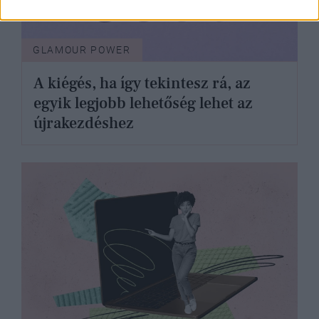
GLAMOUR POWER
A kiégés, ha így tekintesz rá, az
egyik legjobb lehetőség lehet az
újrakezdéshez