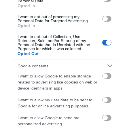
Personal Data.
Opted In
GLAMOUR
I want to opt-out of processing my
Personal Data for Targeted Advertising.
Opted In
Felejts el mindent, amit a
kapcsolatépítésről tudtál, és
I want to opt-out of Collection, Use,
Retention, Sale, and/or Sharing of my
mostantól építs erre a 6 vérprofi
Personal Data that Is Unrelated with the
Purposes for which it was collected.
módszerre
Opted Out
Google consents
I want to allow Google to enable storage
related to advertising like cookies on web or
device identifiers in apps.
I want to allow my user data to be sent to
Google for online advertising purposes.
I want to allow Google to send me
personalized advertising.