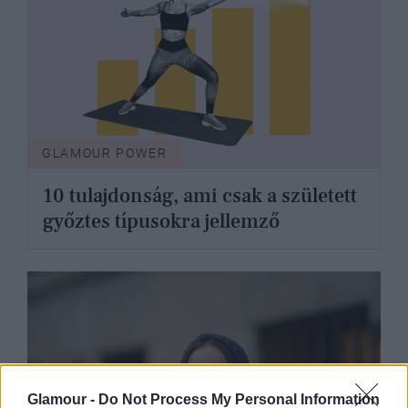
GLAMOUR POWER
10 tulajdonság, ami csak a született
győztes típusokra jellemző
Glamour -
Do Not Process My Personal Information