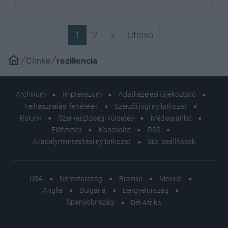
Következő
Utolsó
1
2
»
Utolsó
Címke
reziliencia
Archívum
Impresszum
Adatkezelési tájékoztató
Felhasználási feltételek
Szerzői jogi nyilatkozat
Rólunk
Szerkesztőségi küldetés
Médiaajánlat
Előfizetés
Kapcsolat
RSS
Akadálymentesítési nyilatkozat
Süti beállítások
USA
Németország
Brazília
Mexikó
Anglia
Bulgária
Lengyelország
Spanyolország
Dél-Afrika