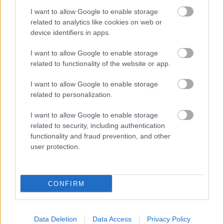
I want to allow Google to enable storage
related to analytics like cookies on web or
device identifiers in apps.
ÉLETMÓD
I want to allow Google to enable storage
Kiderült, hány óra alvás szükséges,
related to functionality of the website or app.
hogy tovább élj és az agyad is a
I want to allow Google to enable storage
legjobban funkcionáljon
related to personalization.
I want to allow Google to enable storage
related to security, including authentication
functionality and fraud prevention, and other
user protection.
CONFIRM
Data Deletion
Data Access
Privacy Policy