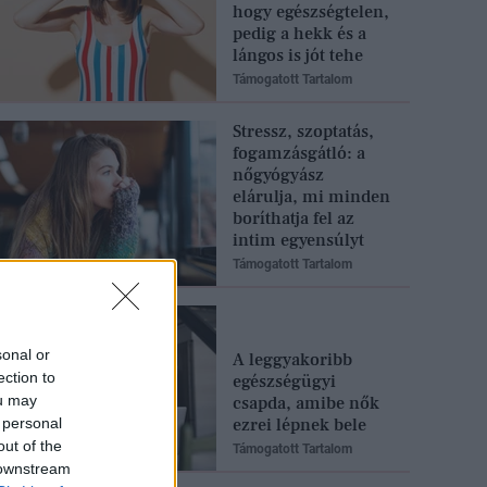
hogy egészségtelen,
pedig a hekk és a
lángos is jót tehe
Támogatott Tartalom
Stressz, szoptatás,
fogamzásgátló: a
nőgyógyász
elárulja, mi minden
boríthatja fel az
intim egyensúlyt
Támogatott Tartalom
sonal or
A leggyakoribb
ection to
egészségügyi
ou may
csapda, amibe nők
 personal
ezrei lépnek bele
out of the
Támogatott Tartalom
 downstream