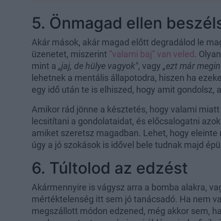
5. Önmagad ellen beszél
Akár mások, akár magad előtt degradálod le mag
üzenetet, miszerint
“valami baj” van veled
. Olya
mint a
„jaj, de hülye vagyok"
, vagy
„ezt már megin
lehetnek a mentális állapotodra, hiszen ha ezek
egy idő után te is elhiszed, hogy amit gondolsz, 
Amikor rád jönne a késztetés, hogy valami miat
lecsitítani a gondolataidat, és előcsalogatni azo
amiket szeretsz magadban. Lehet, hogy eleinte ne
úgy a jó szokások is idővel bele tudnak majd épül
6. Túltolod az edzést
Akármennyire is vágysz arra a bomba alakra, v
mértéktelenség itt sem jó tanácsadó. Ha nem vag
megszállott módon edzened, még akkor sem, ha ép