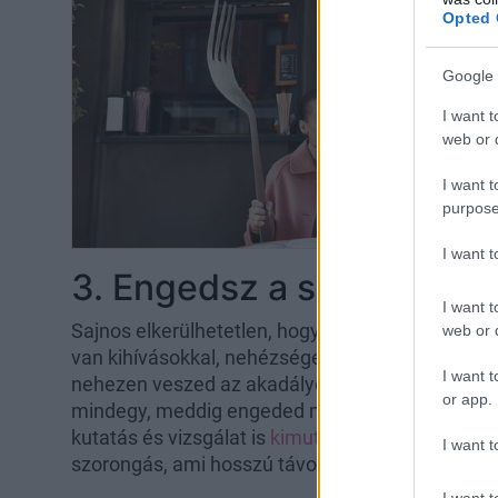
Opted 
Google 
I want t
web or d
I want t
purpose
I want 
3. Engedsz a szorongásn
I want t
Sajnos elkerülhetetlen, hogy stresszeljünk vagy
web or d
van kihívásokkal, nehézségekkel, próbatételekkel
I want t
nehezen veszed az akadályokat és hatalmába k
or app.
mindegy, meddig engeded meg magadnak, hogy 
kutatás és vizsgálat is
kimutatta már
, hogy kev
I want t
szorongás, ami hosszú távon teljesen felemészt
I want t