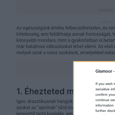
Az egészségünk értéke felbecsülhetetlen, és nin
kötelesség, ami felülírhatja annak fontosságát, 
könnyebb mondani, mint a gyakorlatban is betarta
már hatalmas változásokat lehet elérni. Az első 
melyek azok a rossz szokások, amelyekkel soksz
Glamour 
If you wish 
1. Éhezteted magad
sensitive in
confirm you
continue se
Igen, drasztikusnak hangzik, és nem a
komoly ét
information 
azokat az “aprónak” tűnő kis szokásokat, mint a 
further disc
keresztül tartó koplalás, amikor “nincs idő enni”, 