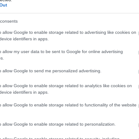
Out
consents
o allow Google to enable storage related to advertising like cookies on
evice identifiers in apps.
7 dolog, amit soha ne
o allow my user data to be sent to Google for online advertising
tegyél üres gyomorral
s.
to allow Google to send me personalized advertising.
ak
o allow Google to enable storage related to analytics like cookies on
szorongjunk
néha, hiszen az élet tele
evice identifiers in apps.
. Teljesen normális, ha időnként
o allow Google to enable storage related to functionality of the website
erít a szorongás, azonban az már nem
ebben az állapotban maradj. Több
és
gyilkosabb dolog van
, mint a
o allow Google to enable storage related to personalization.
heti az embert.
o allow Google to enable storage related to security, including