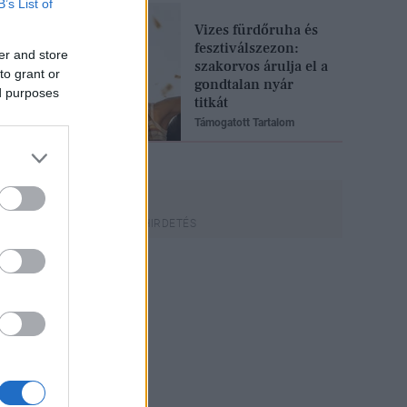
B’s List of
Vizes fürdőruha és
fesztiválszezon:
er and store
szakorvos árulja el a
to grant or
gondtalan nyár
ed purposes
titkát
Támogatott Tartalom