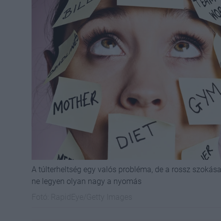
A túlterheltség egy valós probléma, de a rossz szokása
ne legyen olyan nagy a nyomás
Fotó:
RapidEye/Getty Images