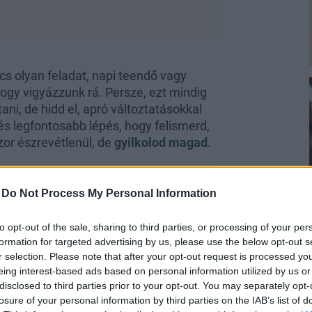
cs olyan feladat, napi teendő vagy
hogy vigyázzunk rá. Persze, ezt mindig
ni, de hidd el, apró változtatásokkal
és legfontosabb lépés, hogy felismerd,
or észrevétlenül, de
gyilkolod magad
.
-
Do Not Process My Personal Information
to opt-out of the sale, sharing to third parties, or processing of your per
formation for targeted advertising by us, please use the below opt-out s
r selection. Please note that after your opt-out request is processed y
eing interest-based ads based on personal information utilized by us or
kezési zavarokat
értjük ez alatt, hanem
disclosed to third parties prior to your opt-out. You may separately opt-
reggeli kihagyása, a több órán
losure of your personal information by third parties on the IAB’s list of
illetve azokat a pillanatokat, amikor