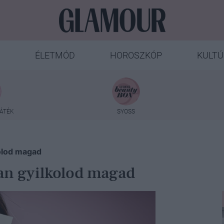
ÉLETMÓD
HOROSZKÓP
KULTÚ
ÁTÉK
SYOSS
kolod magad
osan gyilkolod magad