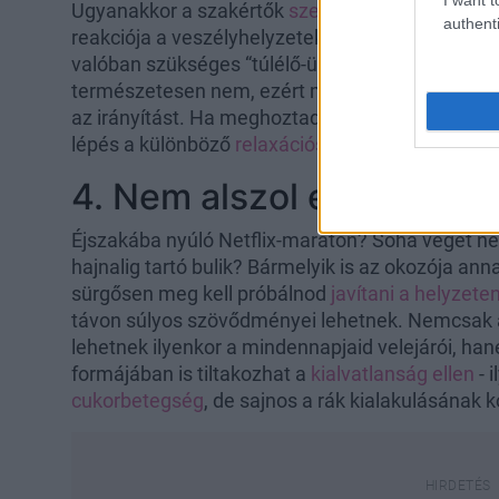
Ugyanakkor a szakértők
szerint
ez az emberi tes
authenti
reakciója a veszélyhelyzetekre, ami segíthet a
valóban szükséges “túlélő-üzemmódban” létezne
természetesen nem, ezért mihamarabb határoz
az irányítást. Ha meghoztad a döntést, hogy vált
lépés a különböző
relaxációs technikák
elsajátít
4. Nem alszol eleget
Éjszakába nyúló Netflix-maraton? Soha véget ne
hajnalig tartó bulik? Bármelyik is az okozója an
sürgősen meg kell próbálnod
javítani a helyzete
távon súlyos szövődményei lehetnek. Nemcsak
lehetnek ilyenkor a mindennapjaid velejárói, h
formájában is tiltakozhat a
kialvatlanság ellen
- 
cukorbetegség
, de sajnos a rák kialakulásának k