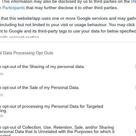
. This information may also be disclosed by us to third parties on the
IA
 hogy aznap még nem ettél semmit.
Participants
that may further disclose it to other third parties.
 remegsz az alacsony vércukorszint
 that this website/app uses one or more Google services and may gath
ha tisztában vagy vele: ha nem is
including but not limited to your visit or usage behaviour. You may click 
 to Google and its third-party tags to use your data for below specifi
őt arra, hogy megfelelő mennyiségű és
ogle consent section.
szen ha nem töltöd fel az erőforrásaidat,
olyamán.
l Data Processing Opt Outs
o opt-out of the Sharing of my personal data.
yomrodat teszed ki tortúrának, főként
In
cigaretta, valamilyen gyógyszer
eszel/
iszol
olyat, ami bizonyítottan
o opt-out of the Sale of my Personal Data.
 a jövőben
komoly következményei
In
ikerült motiválnunk arra, hogy egy
to opt-out of processing my Personal Data for Targeted
a napot.
ing.
In
o opt-out of Collection, Use, Retention, Sale, and/or Sharing
ersonal Data that Is Unrelated with the Purposes for which it
lected.