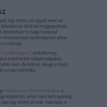
sz
ad, egy biztos: az agyad veszi az
n ártatlannak tűnő kis megjegyzések,
t elrontottam”
is nagy hatással
et rendszeresen ismételgeted, akkor
az a valóság.
t
“leszidd magad”
, próbáld meg
kat a külső-belső tulajdonságokat,
héz lesz, de hidd el, ahogy a rossz,
ni a napi rutinodba.
agy
törekszel az életmódváltásra
, a
y élsportoló, akkor nem kell napestig
p úgy érzed, jól esik. Való igaz, a