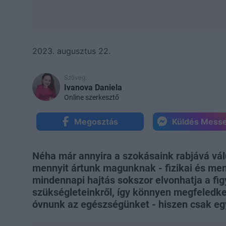
2023. augusztus 22.
Szöveg:
Ivanova Daniela
Online szerkesztő
Megosztás
Küldés Mess
Néha már annyira a szokásaink rabjává vá
mennyit ártunk magunknak - fizikai és men
mindennapi hajtás sokszor elvonhatja a fi
szükségleteinkről, így könnyen megfeledke
óvnunk az egészségünket - hiszen csak egy