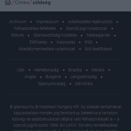
Címke
zöldség
Archívum
Impresszum
Adatkezelési tájékoztató
Felhasználási feltételek
Szerzői jogi nyilatkozat
Rólunk
Szerkesztőségi küldetés
Médiaajánlat
Előfizetés
Kapcsolat
RSS
Akadálymentesítési nyilatkozat
Süti beállítások
USA
Németország
Brazília
Mexikó
Anglia
Bulgária
Lengyelország
Spanyolország
Dél-Afrika
© glamour.hu © IndaNext Hungary Kft. Az oldalak tartalmával
kapcsolatban minden jog fenntartva, beleértve a tartalom
szöveg- és adatbányászat céljára való felhasználását is – a
szerzői jogról szóló 1999. évi LXXVI. törvény rendelkezései