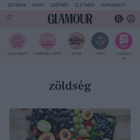
SZTÁROK
DIVAT
SZÉPSÉG
ÉLETMÓD
HOROSZKÓP
KU
MANCSPARTY
NYEREMÉNYJÁTÉK
SYOSS
TAROT
GLAMOUR
20
zöldség