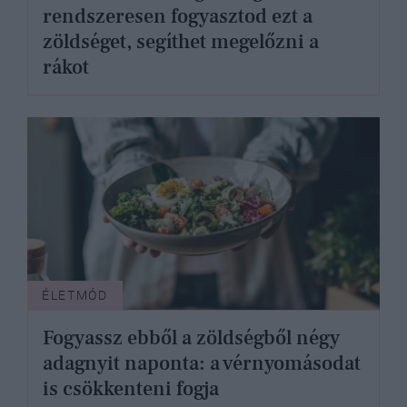
rendszeresen fogyasztod ezt a
zöldséget, segíthet megelőzni a
rákot
ÉLETMÓD
Fogyassz ebből a zöldségből négy
adagnyit naponta: a vérnyomásodat
is csökkenteni fogja