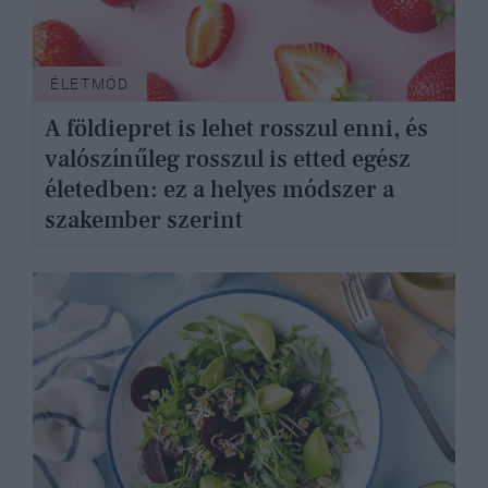
ÉLETMÓD
A földiepret is lehet rosszul enni, és
valószínűleg rosszul is etted egész
életedben: ez a helyes módszer a
szakember szerint