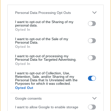
third parties.
Please note that this website/app uses one or more Google
Personal Data Processing Opt Outs
services and may gather and store information including but
ÉLETMÓD
not limited to your visit or usage behaviour. You may click to
I want to opt-out of the Sharing of my
personal data.
grant or deny consent to Google and its third-party tags to
Opted In
Kvíz: Zöldség vagy gyümölcs? Te
use your data for below specified purposes in below Google
biztosan tudod, melyik finomság
consent section.
I want to opt-out of the Sale of my
Personal Data.
minek számít?
Opted In
I want to opt-out of processing my
Personal Data for Targeted Advertising.
Opted In
I want to opt-out of Collection, Use,
Retention, Sale, and/or Sharing of my
Personal Data that Is Unrelated with the
Purposes for which it was collected.
Opted Out
Google consents
I want to allow Google to enable storage