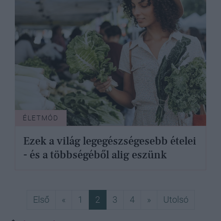
ÉLETMÓD
Ezek a világ legegészségesebb ételei
- és a többségéből alig eszünk
Első
Előző
Következő
Utolsó
Első
«
1
2
3
4
»
Utolsó