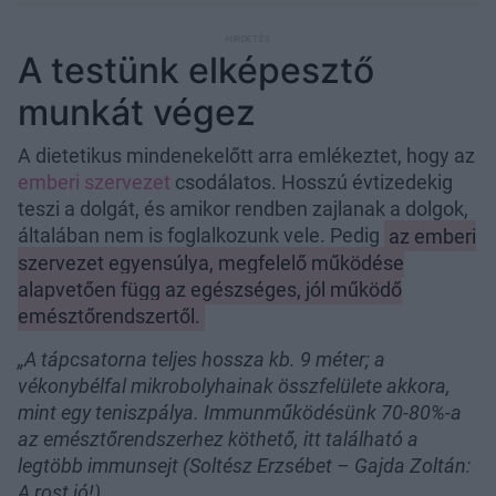
A testünk elképesztő
munkát végez
A dietetikus mindenekelőtt arra emlékeztet, hogy az
emberi szervezet
csodálatos. Hosszú évtizedekig
teszi a dolgát, és amikor rendben zajlanak a dolgok,
általában nem is foglalkozunk vele. Pedig
az emberi
szervezet egyensúlya, megfelelő működése
alapvetően függ az egészséges, jól működő
emésztőrendszertől.
„A tápcsatorna teljes hossza kb. 9 méter; a
vékonybélfal mikrobolyhainak összfelülete akkora,
mint egy teniszpálya. Immunműködésünk 70-80%-a
az emésztőrendszerhez köthető, itt található a
legtöbb immunsejt (Soltész Erzsébet – Gajda Zoltán:
A rost jó!).