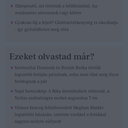
Elképesztő, mi történik a bélflóráddal, ha
rendszeres stressznek vagy kitéve
Gyakran fáj a fejed? Gluténérzékenység is okozhatja
- így győződhetsz meg róla
Ezeket olvastad már?
Szoboszlai Dominik és Buzsik Borka életük
legszebb fotóján pózolnak, soha nem tűnt még ilyen
boldognak a pár
Napi horoszkóp: A Bika átrendezheti otthonát, a
Nyilas szabadságra mehet augusztus 7-én
Vilmos herceg felháborodott Meghan Markle
legutóbbi húzásán, szerinte ezekkel a fotókkal
nagyon mélyre süllyedt