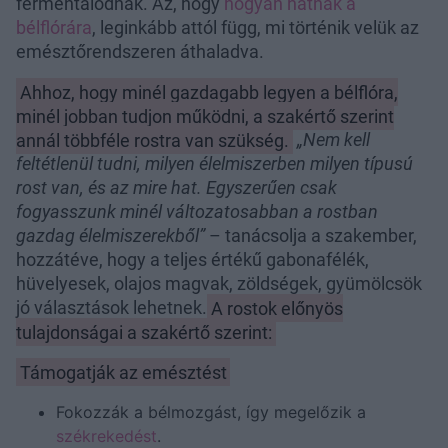
fermentálódnak. Az, hogy
hogyan hatnak a
bélflórára
, leginkább attól függ, mi történik velük az
emésztőrendszeren áthaladva.
Ahhoz, hogy minél gazdagabb legyen a bélflóra,
minél jobban tudjon működni, a szakértő szerint
annál többféle rostra van szükség.
„Nem kell
feltétlenül tudni, milyen élelmiszerben milyen típusú
rost van, és az mire hat. Egyszerűen csak
fogyasszunk minél változatosabban a rostban
gazdag élelmiszerekből”
– tanácsolja a szakember,
hozzátéve, hogy a teljes értékű gabonafélék,
hüvelyesek, olajos magvak, zöldségek, gyümölcsök
jó választások lehetnek.
A rostok előnyös
tulajdonságai a szakértő szerint:
Támogatják az emésztést
Fokozzák a bélmozgást, így megelőzik a
székrekedést
.