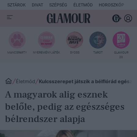
SZTÁROK
DIVAT
SZÉPSÉG
ÉLETMÓD
HOROSZKÓP
KU
MANCSPARTY
NYEREMÉNYJÁTÉK
SYOSS
TAROT
GLAMOUR
20
Életmód
Kulcsszerepet játszik a bélflórád egészsé
A magyarok alig esznek
belőle, pedig az egészséges
bélrendszer alapja