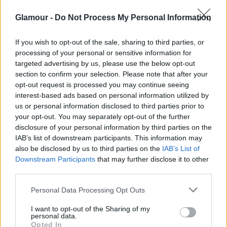
Glamour -
Do Not Process My Personal Information
Fogyassz legalább napi 5 adag
zöldséget,
gyümölcsöt
.
If you wish to opt-out of the sale, sharing to third parties, or
Fogyassz napi 3 adag gabonafélét, ebből
processing of your personal or sensitive information for
legalább egy adag teljes kiőrlésű legyen (rostdús
targeted advertising by us, please use the below opt-out
gabonafélék, pl.: teljes kiőrlésű búza vagy rozs,
section to confirm your selection. Please note that after your
zab, bulgur, barna rizs, köles, árpagyöngy,
opt-out request is processed you may continue seeing
hajdina, quinoa).
interest-based ads based on personal information utilized by
Fehérjeforrásként húsok helyett alkalmanként
us or personal information disclosed to third parties prior to
válassz hüvelyeseket
your opt-out. You may separately opt-out of the further
disclosure of your personal information by third parties on the
Hetente 2-3 alkalommal fogyassz kis maréknyi
IAB’s list of downstream participants. This information may
sótlan olajos magvat, például dió, mandula,
also be disclosed by us to third parties on the
IAB’s List of
tökmag, napraforgómag.
Downstream Participants
that may further disclose it to other
third parties.
Csomagolt termékeknél a tápértékjelölésre és a
csomagoláson feltüntetett információkra
Please note that this website/app uses one or more Google
Personal Data Processing Opt Outs
támaszkodhatunk a dietetikus szerint.
„A tápanyag-
services and may gather and store information including but
not limited to your visit or usage behaviour. You may click to
I want to opt-out of the Sharing of my
összetétel alapján akkor közölhető egy termékről,
personal data.
grant or deny consent to Google and its third-party tags to
hogy élelmirost-forrás, ha élelmirost-tartalma
Opted In