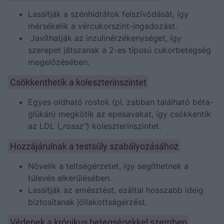
Lassítják a szénhidrátok felszívódását, így
mérsékelik a vércukorszint-ingadozást.
Javíthatják az inzulinérzékenységet, így
szerepet játszanak a 2-es típusú cukorbetegség
megelőzésében.
Csökkenthetik a koleszterinszintet
Egyes oldható rostok (pl. zabban található béta-
glükán) megkötik az epesavakat, így csökkentik
az LDL (
„rossz”
) koleszterinszintet.
Hozzájárulnak a testsúly szabályozásához
Növelik a teltségérzetet, így segíthetnek a
túlevés elkerülésében.
Lassítják az emésztést, ezáltal hosszabb ideig
biztosítanak jóllakottságérzést.
Védenek a krónikus betegségekkel szemben