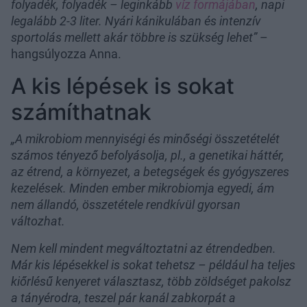
folyadék, folyadék – leginkább
víz formájában
, napi
legalább 2-3 liter. Nyári kánikulában és intenzív
sportolás mellett akár többre is szükség lehet”
–
hangsúlyozza Anna.
A kis lépések is sokat
számíthatnak
„A mikrobiom mennyiségi és minőségi összetételét
számos tényező befolyásolja, pl., a genetikai háttér,
az étrend, a környezet, a betegségek és gyógyszeres
kezelések. Minden ember mikrobiomja egyedi, ám
nem állandó, összetétele rendkívül gyorsan
változhat.
Nem kell mindent megváltoztatni az étrendedben.
Már kis lépésekkel is sokat tehetsz – például ha teljes
kiőrlésű kenyeret választasz, több zöldséget pakolsz
a tányérodra, teszel pár kanál zabkorpát a