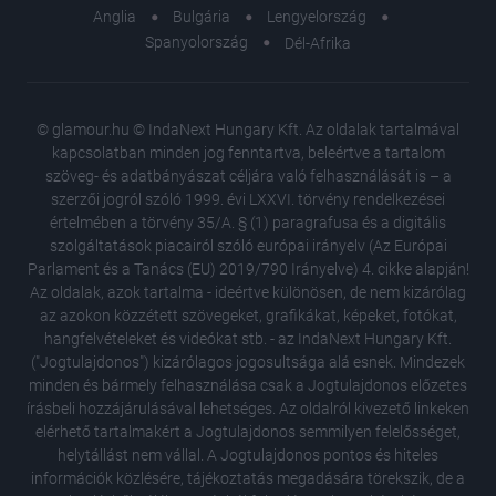
Anglia
Bulgária
Lengyelország
Spanyolország
Dél-Afrika
© glamour.hu © IndaNext Hungary Kft. Az oldalak tartalmával
kapcsolatban minden jog fenntartva, beleértve a tartalom
szöveg- és adatbányászat céljára való felhasználását is – a
szerzői jogról szóló 1999. évi LXXVI. törvény rendelkezései
értelmében a törvény 35/A. § (1) paragrafusa és a digitális
szolgáltatások piacairól szóló európai irányelv (Az Európai
Parlament és a Tanács (EU) 2019/790 Irányelve) 4. cikke alapján!
Az oldalak, azok tartalma - ideértve különösen, de nem kizárólag
az azokon közzétett szövegeket, grafikákat, képeket, fotókat,
hangfelvételeket és videókat stb. - az IndaNext Hungary Kft.
("Jogtulajdonos") kizárólagos jogosultsága alá esnek. Mindezek
minden és bármely felhasználása csak a Jogtulajdonos előzetes
írásbeli hozzájárulásával lehetséges. Az oldalról kivezető linkeken
elérhető tartalmakért a Jogtulajdonos semmilyen felelősséget,
Nem kell
helytállást nem vállal. A Jogtulajdonos pontos és hiteles
öregedé
információk közlésére, tájékoztatás megadására törekszik, de a
élet titk