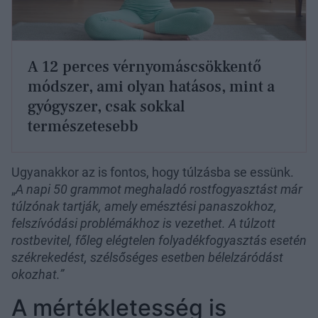
A 12 perces vérnyomáscsökkentő
módszer, ami olyan hatásos, mint a
gyógyszer, csak sokkal
természetesebb
Ugyanakkor az is fontos, hogy túlzásba se essünk.
„
A napi 50 grammot meghaladó rostfogyasztást már
túlzónak tartják, amely emésztési panaszokhoz,
felszívódási problémákhoz is vezethet. A túlzott
rostbevitel, főleg elégtelen folyadékfogyasztás esetén
székrekedést, szélsőséges esetben bélelzáródást
okozhat.”
A mértékletesség is