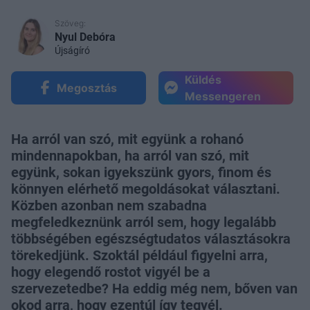
Szöveg:
Nyul Debóra
Újságíró
Küldés
Megosztás
Messengeren
Ha arról van szó, mit együnk a rohanó
mindennapokban, ha arról van szó, mit
együnk, sokan igyekszünk gyors, finom és
könnyen elérhető megoldásokat választani.
Közben azonban nem szabadna
megfeledkeznünk arról sem, hogy legalább
többségében egészségtudatos választásokra
törekedjünk. Szoktál például figyelni arra,
hogy elegendő rostot vigyél be a
szervezetedbe? Ha eddig még nem, bőven van
okod arra, hogy ezentúl így tegyél.