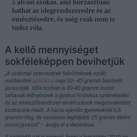
5 alvási szokás, ami borzasztóan
hathat az idegrendszeredre és az
emésztésedre, és még csak nem is
tudsz róla
A kellő mennyiséget
sokféleképpen bevihetjük
„A szakmai szervezetek felnőtteknek szóló
rostbeviteli
ajánlásai
napi 30–45 gramm bevitelét
javasolják. Idős korban is 30-40 gramm rostot
tartanak előnyösnek a gyakori krónikus székrekedés
és az emésztőrendszeri elváltozások megnövekedett
kockázata miatt. A hazai ajánlás gyerekeknél 0,5
gramm/ttkg, de összesen legfeljebb 25 gramm élelmi
rostot javasol”
– árulja el a dietetikus.
A szakértő azt is kiemeli, hogy a legutóbbi, 2019-es