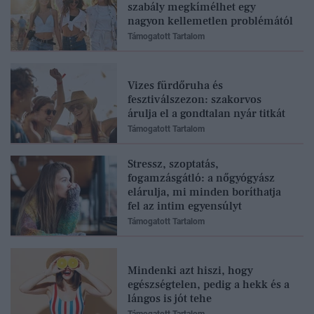
szabály megkímélhet egy
nagyon kellemetlen problémától
Támogatott Tartalom
Vizes fürdőruha és
fesztiválszezon: szakorvos
árulja el a gondtalan nyár titkát
Támogatott Tartalom
Stressz, szoptatás,
fogamzásgátló: a nőgyógyász
elárulja, mi minden boríthatja
fel az intim egyensúlyt
Támogatott Tartalom
Mindenki azt hiszi, hogy
egészségtelen, pedig a hekk és a
lángos is jót tehe