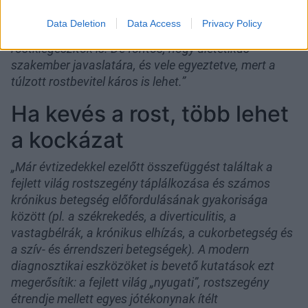
a szervezetbe, és ne étrend-kiegészítőkkel. Ha ez
Data Deletion
Data Access
Privacy Policy
valami miatt nem lehetséges, akkor szóba jöhetnek
rostkiegészítők is. De fontos, hogy dietetikus
szakember javaslatára, és vele egyeztetve, mert a
túlzott rostbevitel káros is lehet.”
Ha kevés a rost, több lehet
a kockázat
„Már évtizedekkel ezelőtt összefüggést találtak a
fejlett világ rostszegény táplálkozása és számos
krónikus betegség előfordulásának gyakorisága
között (pl. a székrekedés, a diverticulitis, a
vastagbélrák, a krónikus elhízás, a cukorbetegség és
a szív- és érrendszeri betegségek). A modern
diagnosztikai eszközöket is bevető kutatások ezt
megerősítik: a fejlett világ „nyugati”, rostszegény
étrendje mellett egyes jótékonynak ítélt