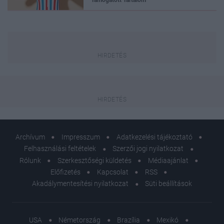
Támogatott Tartalom
Archívum
Impresszum
Adatkezelési tájékoztató
Felhasználási feltételek
Szerzői jogi nyilatkozat
Rólunk
Szerkesztőségi küldetés
Médiaajánlat
Előfizetés
Kapcsolat
RSS
Akadálymentesítési nyilatkozat
Süti beállítások
USA
Németország
Brazília
Mexikó