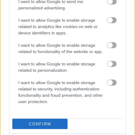
I want to allow Google to send me
personalized advertising.
I want to allow Google to enable storage
related to analytics like cookies on web or
device identifiers in apps.
Ez a fűszer az egyik legnagyobb
kincs, sokan mégsem tudnak róla:
I want to allow Google to enable storage
related to functionality of the website or app.
minden konyhában ott a helye
I want to allow Google to enable storage
related to personalization.
Mi a helyzet a
I want to allow Google to enable storage
rostkiegészítőkkel?
related to security, including authentication
functionality and fraud prevention, and other
Manapság sokféle rostkiegészítővel is
user protection.
találkozhatunk, a szakértő szerint azonban
elsősorban semmiképp nem az ilyen termékekre
érdemes támaszkodnunk.
„Dietetikusként fontosnak
CONFIRM
tartom a „Food first” elvet. Ez azt jelenti, hogy amilyen
tápanyagot csak lehet, azt élelmiszerekkel vigyünk be