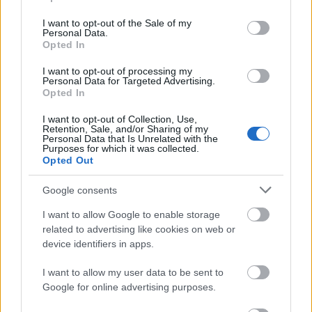
use your data for below specified purposes in below Google
legalább 3 g/100 g vagy 100 kalóriára vetítve több
consent section.
I want to opt-out of the Sale of my
mint 1,5 g. Élelmi rostban gazdag egy termék, ha
Personal Data.
élelmirost-tartalma 6 g/100 g vagy 100 kalóriára
Opted In
vetítve meghaladja a 3 grammot.
I want to opt-out of processing my
Personal Data for Targeted Advertising.
Érdemes például a pékáru vagy snackek vásárlása
Opted In
esetén megnézni a rosttartalmat, termékeket
I want to opt-out of Collection, Use,
összehasonlítani, mert nagy különbségek lehetnek
Retention, Sale, and/or Sharing of my
közöttük. Mindig válasszuk a rostban gazdagabb
Personal Data that Is Unrelated with the
Purposes for which it was collected.
termékeket.”
Opted Out
Google consents
I want to allow Google to enable storage
related to advertising like cookies on web or
device identifiers in apps.
I want to allow my user data to be sent to
Google for online advertising purposes.