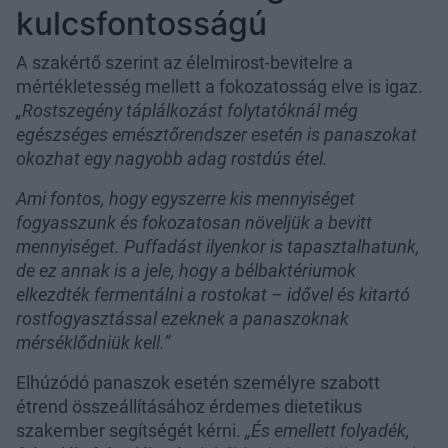
kulcsfontosságú
A szakértő szerint az élelmirost-bevitelre a
mértékletesség mellett a fokozatosság elve is igaz.
„Rostszegény táplálkozást folytatóknál még
egészséges emésztőrendszer esetén is panaszokat
okozhat egy nagyobb adag rostdús étel.
Ami fontos, hogy egyszerre kis mennyiséget
fogyasszunk és fokozatosan növeljük a bevitt
mennyiséget. Puffadást ilyenkor is tapasztalhatunk,
de ez annak is a jele, hogy a bélbaktériumok
elkezdték fermentálni a rostokat – idővel és kitartó
rostfogyasztással ezeknek a panaszoknak
mérséklődniük kell.”
Elhúzódó panaszok esetén személyre szabott
étrend összeállításához érdemes dietetikus
szakember segítségét kérni.
„És emellett folyadék,