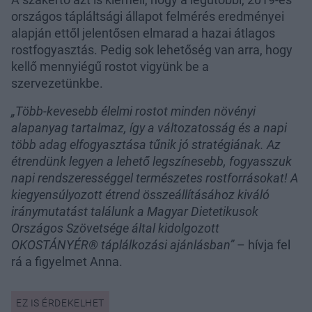
országos tápláltsági állapot felmérés eredményei
alapján ettől jelentősen elmarad a hazai átlagos
rostfogyasztás. Pedig sok lehetőség van arra, hogy
kellő mennyiégű rostot vigyünk be a
szervezetünkbe.
„Több-kevesebb élelmi rostot minden növényi
alapanyag tartalmaz, így a változatosság és a napi
több adag elfogyasztása tűnik jó stratégiának. Az
étrendünk legyen a lehető legszínesebb, fogyasszuk
napi rendszerességgel természetes rostforrásokat! A
kiegyensúlyozott étrend összeállításához kiváló
iránymutatást találunk a Magyar Dietetikusok
Országos Szövetsége által kidolgozott
OKOSTÁNYÉR® táplálkozási ajánlásban”
– hívja fel
rá a figyelmet Anna.