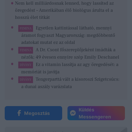
Nem kell milliárdosnak lenned, hogy lassítsd az
öregedést – Amerikában élő biológus árulta el a
hosszú élet titkát
Egyetlen kattintással látható, mennyi
FEMINA
áramot fogyaszt Magyarország: megdöbbentő
adatokat mutat ez az oldal
A Dr. Csont főszereplőjeként imádták a
FEMINA
nézők: 49 évesen ennyire szép Emily Deschanel
Ez a vitamin lassítja az agy öregedését: a
DÍVÁNY
memóriát is javítja
Tengerparttá vált a kisoroszi Szigetcsúcs:
DÍVÁNY
a dunai aszály varázslata
Küldés
Megosztás
Messengeren