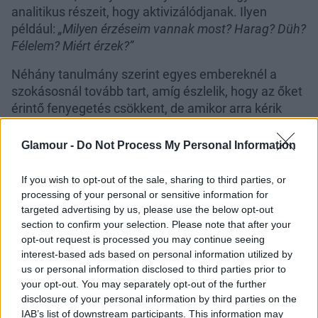
analitikus részeit, hogy aktivizálódjanak. Ilyen
például:
„Milyen érzéseim vannak most? Harag? Düh?
Félelem? Miért érzek?”
Néhány tanulmány szerint egyes embereknél a
szokásosnál tovább tart, amíg észlelik, hogy az őket
érintő fenyegetés csökkent, de amikor arra kérik
őket, hogy nevezzék meg vagy írják le az
érzelmeiket, az segíthet, hogy megnyugodjanak.
Glamour -
Do Not Process My Personal Information
Mintha csak azt mondanád, hogy
„ó, amit látok, csak
egy bot, nem pedig egy kígyó”
.
If you wish to opt-out of the sale, sharing to third parties, or
processing of your personal or sensitive information for
Használd a képzeletedet
targeted advertising by us, please use the below opt-out
section to confirm your selection. Please note that after your
Amikor úgy érzed, hogy
szorongsz
, gondolj egy
opt-out request is processed you may continue seeing
személyre, helyre vagy dologra, aki vagy ami örömet
interest-based ads based on personal information utilized by
us or personal information disclosed to third parties prior to
vagy vigaszt nyújt számodra. De ne akárhogyan:
your opt-out. You may separately opt-out of the further
képzeld el a lehető legrészletesebben! Ha például
disclosure of your personal information by third parties on the
egy óceánról van szó, képzeld el a sós víz illatát, a
IAB’s list of downstream participants. This information may