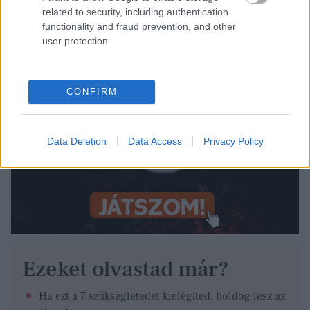
related to security, including authentication
functionality and fraud prevention, and other
user protection.
CONFIRM
Data Deletion
Data Access
Privacy Policy
Ezeket olvastad már?
Ha ezt a 7 szükségletedet kielégíted, boldog lesz az