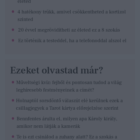
életed
4 hatékony trükk, amivel csökkentheted a kortizol
szinted
20 évvel megrövidítheti az életed ez a 8 szokás
Ez történik a testeddel, ha a telefonoddal alszol el
Ezeket olvastad már?
Műveltségi kvíz: fejből és pontosan tudod a világ
leghíresebb festményeinek a címét?
Holnaptól sorsdöntő válaszút elé kerülnek ezek a
csillagjegyek a Tarot kártya előrejelzése szerint
Bennfentes árulta el, milyen apa Károly király,
amikor nem látják a kamerák
Te is ezt csinálod a zuhany alatt? Ez a szokás a