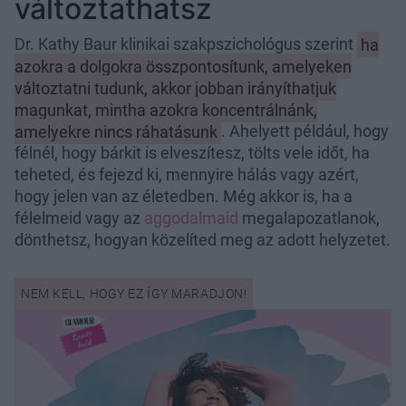
változtathatsz
Dr. Kathy Baur klinikai szakpszichológus szerint
ha
azokra a dolgokra összpontosítunk, amelyeken
változtatni tudunk, akkor jobban irányíthatjuk
magunkat, mintha azokra koncentrálnánk,
amelyekre nincs ráhatásunk
. Ahelyett például, hogy
félnél, hogy bárkit is elveszítesz, tölts vele időt, ha
teheted, és fejezd ki, mennyire hálás vagy azért,
hogy jelen van az életedben. Még akkor is, ha a
félelmeid vagy az
aggodalmaid
megalapozatlanok,
dönthetsz, hogyan közelíted meg az adott helyzetet.