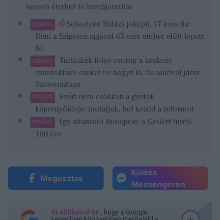
hosszú élethez is hozzájárulhat
Ő Sebestyén Balázs jóképű, 17 éves fia:
FEMINA
Beni a Szigeten apjával 65 ezer ember előtt lépett
fel
Türkizkék folyó csorog a keskeny
FEMINA
szurdokban: ezeket ne hagyd ki, ha autóval jársz
Szlovéniában
Ezért nem csökken a gyerek
DÍVÁNY
képernyőideje: mutatjuk, hol kezdd a reformot
Így strandolt Budapest: a Gellért fürdő
DÍVÁNY
100 éve
Küldés
Megosztás
Messengeren
Itt állíthatod be
, hogy a Google
keresőben könnyebben megtaláld a