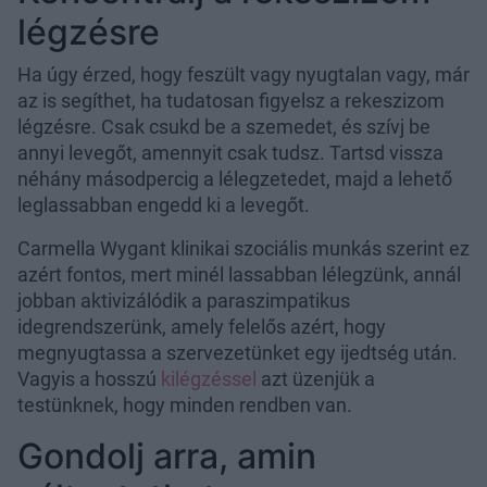
légzésre
Ha úgy érzed, hogy feszült vagy nyugtalan vagy, már
az is segíthet, ha tudatosan figyelsz a rekeszizom
légzésre. Csak csukd be a szemedet, és szívj be
annyi levegőt, amennyit csak tudsz. Tartsd vissza
néhány másodpercig a lélegzetedet, majd a lehető
leglassabban engedd ki a levegőt.
Carmella Wygant klinikai szociális munkás szerint ez
azért fontos, mert minél lassabban lélegzünk, annál
jobban aktivizálódik a paraszimpatikus
idegrendszerünk, amely felelős azért, hogy
megnyugtassa a szervezetünket egy ijedtség után.
Vagyis a hosszú
kilégzéssel
azt üzenjük a
testünknek, hogy minden rendben van.
Gondolj arra, amin