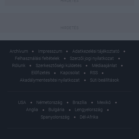
Archívum
Impresszum
Adatkezelési tájékoztató
Felhasználási feltételek
Szerzői jogi nyilatkozat
Rólunk
Szerkesztőségi küldetés
Médiaajánlat
Előfizetés
Kapcsolat
RSS
Akadálymentesítési nyilatkozat
Süti beállítások
USA
Németország
Brazília
Mexikó
Anglia
Bulgária
Lengyelország
Spanyolország
Dél-Afrika