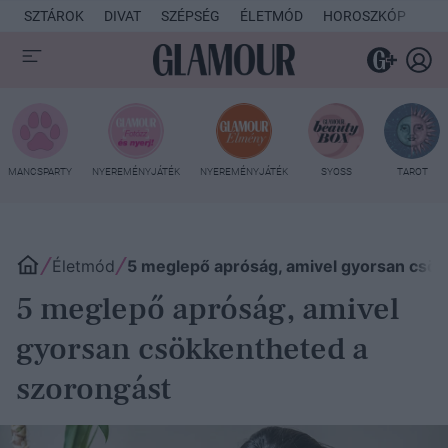
SZTÁROK
DIVAT
SZÉPSÉG
ÉLETMÓD
HOROSZKÓP
KU
MANCSPARTY
NYEREMÉNYJÁTÉK
NYEREMÉNYJÁTÉK
SYOSS
TAROT
Életmód
5 meglepő apróság, amivel gyorsan csök
5 meglepő apróság, amivel
gyorsan csökkentheted a
szorongást