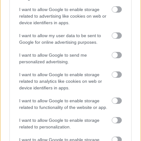
Ha egynél több nyelven beszélünk, beleértve a
I want to allow Google to enable storage
jelnyelvet is, Wygant szerint az is segíthet, ha
related to advertising like cookies on web or
kapcsolatba lépünk valakivel, aki szintén beszéli azt
device identifiers in apps.
a másik nyelvet, és vele kommunikálunk. De jó opció
lehet akár az is, ha nem az anyanyelvünkön nézünk
I want to allow my user data to be sent to
tévét, hallgatunk rádiót vagy olvasunk könyveket,
Google for online advertising purposes.
híroldalakat. Amikor ugyanis nyelvet váltunk, az
I want to allow Google to send me
agyunk egy másik részének kell átvennie az
personalized advertising.
irányítást, ami eltereli a fókuszt az
érzelmeinkről
.
I want to allow Google to enable storage
Forrás:
batonrougeclinic.com
,
reallifecounseling.us
,
related to analytics like cookies on web or
jcmh.org
,
mdanderson.org
device identifiers in apps.
I want to allow Google to enable storage
related to functionality of the website or app.
I want to allow Google to enable storage
related to personalization.
I want to allow Google to enable storage