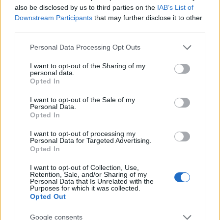
homok melegét és az égboltot is. Ezután vegyél öt
also be disclosed by us to third parties on the
IAB’s List of
lassú, mély lélegzetet, és mindegyiknél képzeld el,
Downstream Participants
that may further disclose it to other
hogy szeretetet, békét és vigaszt szívsz be, ki pedig
third parties.
aggodalmat, feszültséget és félelmet lehelsz.
Please note that this website/app uses one or more Google
Personal Data Processing Opt Outs
services and may gather and store information including but
not limited to your visit or usage behaviour. You may click to
I want to opt-out of the Sharing of my
personal data.
grant or deny consent to Google and its third-party tags to
Opted In
use your data for below specified purposes in below Google
consent section.
I want to opt-out of the Sale of my
Wygant hangsúlyozza, hogy ez azért lehet hasznos,
Personal Data.
mert a
tanulmányok azt mutatják, hogy a testünk
Opted In
ugyanúgy reagálhat, ha lát vagy elképzel egy
I want to opt-out of processing my
tevékenységet, mintha saját maga végezné azt
.
Personal Data for Targeted Advertising.
Ennek értelmében a triatlonosok például
Opted In
megnövekedett agyi aktivitást és
pulzusszámot
I want to opt-out of Collection, Use,
mutattak olyan kutatások során, amelyek alatt más
Retention, Sale, and/or Sharing of my
Personal Data that Is Unrelated with the
triatlonosok versenyzéséről készült videókat néztek.
Purposes for which it was collected.
Opted Out
Vess be egy másik nyelvet
Google consents