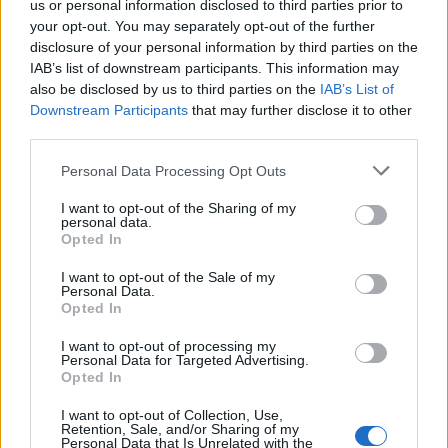
us or personal information disclosed to third parties prior to
your opt-out. You may separately opt-out of the further
disclosure of your personal information by third parties on the
IAB’s list of downstream participants. This information may
also be disclosed by us to third parties on the
IAB’s List of
Downstream Participants
that may further disclose it to other
third parties.
Please note that this website/app uses one or more Google
Personal Data Processing Opt Outs
services and may gather and store information including but
not limited to your visit or usage behaviour. You may click to
I want to opt-out of the Sharing of my
personal data.
grant or deny consent to Google and its third-party tags to
Opted In
ÉLETMÓD
use your data for below specified purposes in below Google
consent section.
I want to opt-out of the Sale of my
Personal Data.
Opted In
I want to opt-out of processing my
Personal Data for Targeted Advertising.
Opted In
I want to opt-out of Collection, Use,
Retention, Sale, and/or Sharing of my
A digitális
Personal Data that Is Unrelated with the