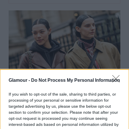
Glamour -
Do Not Process My Personal Information
ÉLETMÓD
If you wish to opt-out of the sale, sharing to third parties, or
processing of your personal or sensitive information for
Ártalmatlannak tűnnek, mégis
targeted advertising by us, please use the below opt-out
öregítik az agyat: 5 mindennapi
section to confirm your selection. Please note that after your
szokás, amivel ideje leszámolnod
opt-out request is processed you may continue seeing
interest-based ads based on personal information utilized by