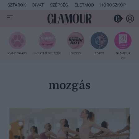
SZTÁROK
DIVAT
SZÉPSÉG
ÉLETMÓD
HOROSZKÓP
KU
MANCSPARTY
NYEREMÉNYJÁTÉK
SYOSS
TAROT
GLAMOUR
20
mozgás