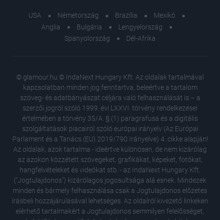
USA
Németország
Brazília
Mexikó
Anglia
Bulgária
Lengyelország
Spanyolország
Dél-Afrika
© glamour.hu © IndaNext Hungary Kft. Az oldalak tartalmával
kapcsolatban minden jog fenntartva, beleértve a tartalom
szöveg- és adatbányászat céljára való felhasználását is – a
szerzői jogról szóló 1999. évi LXXVI. törvény rendelkezései
értelmében a törvény 35/A. § (1) paragrafusa és a digitális
szolgáltatások piacairól szóló európai irányelv (Az Európai
Parlament és a Tanács (EU) 2019/790 Irányelve) 4. cikke alapján!
Az oldalak, azok tartalma - ideértve különösen, de nem kizárólag
az azokon közzétett szövegeket, grafikákat, képeket, fotókat,
hangfelvételeket és videókat stb. - az IndaNext Hungary Kft.
("Jogtulajdonos") kizárólagos jogosultsága alá esnek. Mindezek
minden és bármely felhasználása csak a Jogtulajdonos előzetes
írásbeli hozzájárulásával lehetséges. Az oldalról kivezető linkeken
elérhető tartalmakért a Jogtulajdonos semmilyen felelősséget,