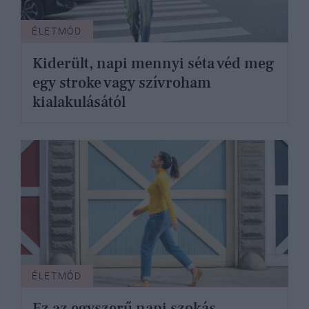
ÉLETMÓD
Kiderült, napi mennyi séta véd meg
egy stroke vagy szívroham
kialakulásától
ÉLETMÓD
Ez az egyszerű napi szokás