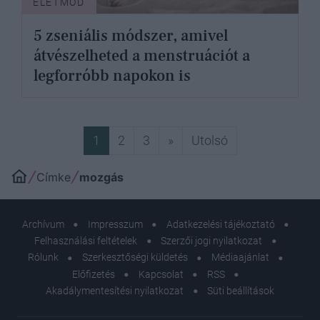
ÉLETMÓD
5 zseniális módszer, amivel
átvészelheted a menstruációt a
legforróbb napokon is
Következő
Utolsó
1
2
3
»
Utolsó
Címke
mozgás
Archívum
Impresszum
Adatkezelési tájékoztató
Felhasználási feltételek
Szerzői jogi nyilatkozat
Rólunk
Szerkesztőségi küldetés
Médiaajánlat
Előfizetés
Kapcsolat
RSS
Akadálymentesítési nyilatkozat
Süti beállítások