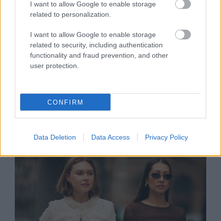
I want to allow Google to enable storage
related to personalization.
I want to allow Google to enable storage
related to security, including authentication
functionality and fraud prevention, and other
user protection.
Figyelmeztető jel, ha akkor is
CONFIRM
izomlázad van, ha nem sportoltál,
mutatjuk, mit jelent
Data Deletion
Data Access
Privacy Policy