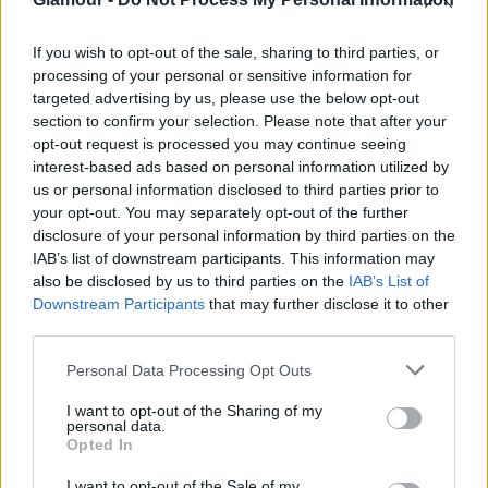
If you wish to opt-out of the sale, sharing to third parties, or
processing of your personal or sensitive information for
targeted advertising by us, please use the below opt-out
section to confirm your selection. Please note that after your
opt-out request is processed you may continue seeing
interest-based ads based on personal information utilized by
us or personal information disclosed to third parties prior to
your opt-out. You may separately opt-out of the further
disclosure of your personal information by third parties on the
IAB’s list of downstream participants. This information may
ÉLETMÓD
also be disclosed by us to third parties on the
IAB’s List of
Downstream Participants
that may further disclose it to other
Egy Dubajban élő magyar
third parties.
elmesélte, hogyan lehet kibírni az
Please note that this website/app uses one or more Google
Personal Data Processing Opt Outs
50 fokos hőséget
services and may gather and store information including but
not limited to your visit or usage behaviour. You may click to
I want to opt-out of the Sharing of my
personal data.
grant or deny consent to Google and its third-party tags to
Opted In
use your data for below specified purposes in below Google
consent section.
I want to opt-out of the Sale of my