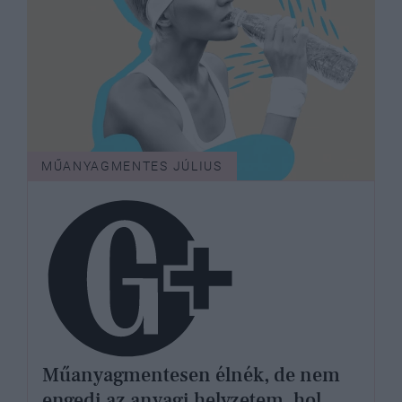
MŰANYAGMENTES JÚLIUS
Műanyagmentesen élnék, de nem
engedi az anyagi helyzetem, hol