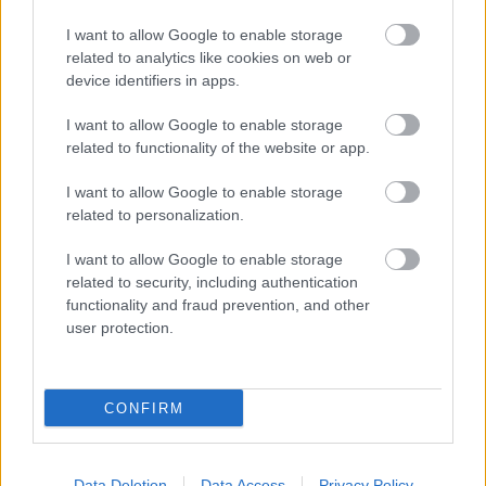
I want to allow Google to enable storage
related to analytics like cookies on web or
device identifiers in apps.
I want to allow Google to enable storage
related to functionality of the website or app.
I want to allow Google to enable storage
ÉLETMÓD
related to personalization.
Érkezik az idei nyár harmadik
I want to allow Google to enable storage
hőhulláma, mutatjuk, hogyan
related to security, including authentication
functionality and fraud prevention, and other
védekezhetsz ellene
user protection.
CONFIRM
Data Deletion
Data Access
Privacy Policy