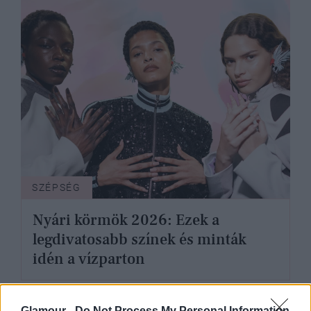
SZÉPSÉG
Nyári körmök 2026: Ezek a
legdivatosabb színek és minták
idén a vízparton
Glamour -
Do Not Process My Personal Information