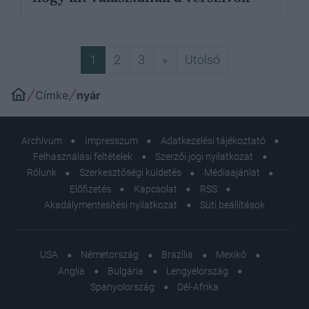
Következő
Utolsó
1
2
3
»
Utolsó
Címke
nyár
Archívum
Impresszum
Adatkezelési tájékoztató
Felhasználási feltételek
Szerzői jogi nyilatkozat
Rólunk
Szerkesztőségi küldetés
Médiaajánlat
Előfizetés
Kapcsolat
RSS
Akadálymentesítési nyilatkozat
Süti beállítások
USA
Németország
Brazília
Mexikó
Anglia
Bulgária
Lengyelország
Spanyolország
Dél-Afrika