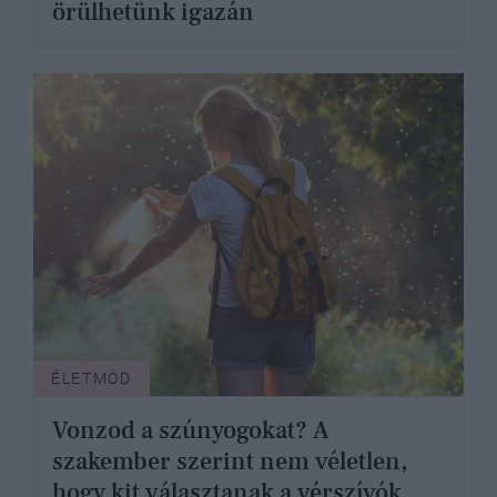
örülhetünk igazán
ÉLETMÓD
Vonzod a szúnyogokat? A
szakember szerint nem véletlen,
hogy kit választanak a vérszívók