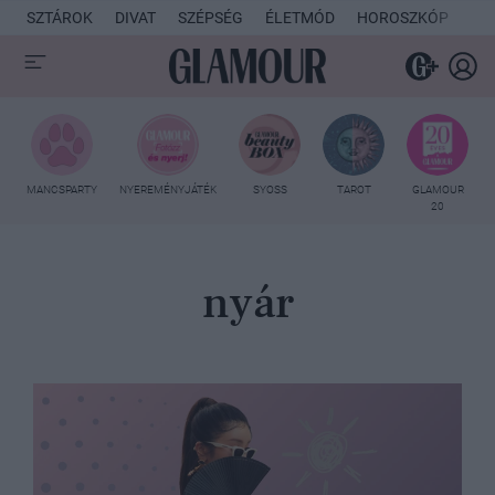
SZTÁROK
DIVAT
SZÉPSÉG
ÉLETMÓD
HOROSZKÓP
KU
MANCSPARTY
NYEREMÉNYJÁTÉK
SYOSS
TAROT
GLAMOUR
20
nyár