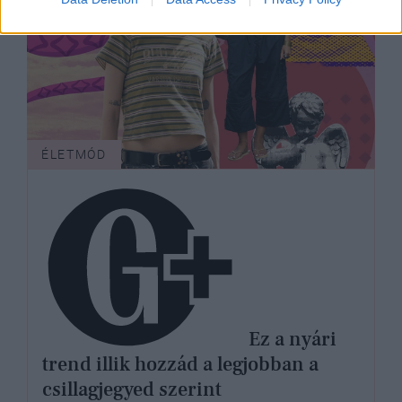
ÉLETMÓD
Ez a nyári
trend illik hozzád a legjobban a
csillagjegyed szerint