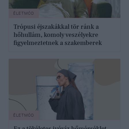
ÉLETMÓD
Trópusi éjszakákkal tör ránk a
hőhullám, komoly veszélyekre
figyelmeztetnek a szakemberek
ÉLETMÓD
Ez a tökéletes ivóvíz hőmérséklet