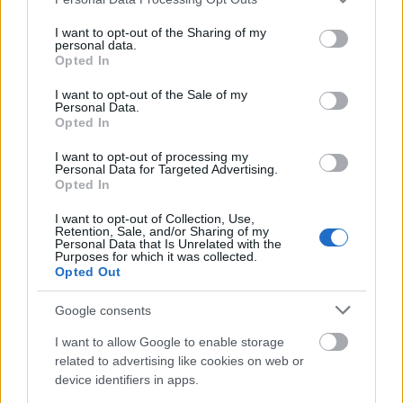
services and may gather and store information including but
ÉLETMÓD
not limited to your visit or usage behaviour. You may click to
I want to opt-out of the Sharing of my
personal data.
grant or deny consent to Google and its third-party tags to
3 személyiségtípus, akinek nem
Opted In
use your data for below specified purposes in below Google
ajánlott a külföldi élet
consent section.
I want to opt-out of the Sale of my
Personal Data.
Opted In
I want to opt-out of processing my
Personal Data for Targeted Advertising.
Opted In
I want to opt-out of Collection, Use,
Retention, Sale, and/or Sharing of my
Personal Data that Is Unrelated with the
Purposes for which it was collected.
Opted Out
Google consents
ÉLETMÓD
I want to allow Google to enable storage
related to advertising like cookies on web or
Annyit keresett, hogy 40 évesen
device identifiers in apps.
nyugdíjba mehetett, ez az 5 dolog