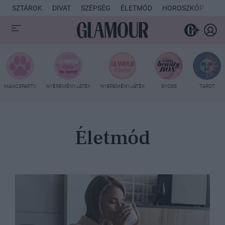
SZTÁROK
DIVAT
SZÉPSÉG
ÉLETMÓD
HOROSZKÓP
KU
MANCSPARTY
NYEREMÉNYJÁTÉK
NYEREMÉNYJÁTÉK
SYOSS
TAROT
Életmód