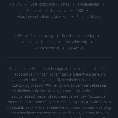
Rólunk
Szerkesztőségi küldetés
Médiaajánlat
Előfizetés
Kapcsolat
RSS
Akadálymentesítési nyilatkozat
Süti beállítások
USA
Németország
Brazília
Mexikó
Anglia
Bulgária
Lengyelország
Spanyolország
Dél-Afrika
© glamour.hu © IndaNext Hungary Kft. Az oldalak tartalmával
kapcsolatban minden jog fenntartva, beleértve a tartalom
szöveg- és adatbányászat céljára való felhasználását is – a
szerzői jogról szóló 1999. évi LXXVI. törvény rendelkezései
értelmében a törvény 35/A. § (1) paragrafusa és a digitális
szolgáltatások piacairól szóló európai irányelv (Az Európai
Parlament és a Tanács (EU) 2019/790 Irányelve) 4. cikke alapján!
Az oldalak, azok tartalma - ideértve különösen, de nem kizárólag
az azokon közzétett szövegeket, grafikákat, képeket, fotókat,