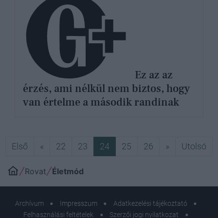
Ez az az
érzés, ami nélkül nem biztos, hogy
van értelme a második randinak
Első
Előző
Következő
Ut
Első
«
22
23
24
25
26
»
Utolsó
Rovat
Életmód
Archívum
Impresszum
Adatkezelési tájékoztató
Felhasználási feltételek
Szerzői jogi nyilatkozat