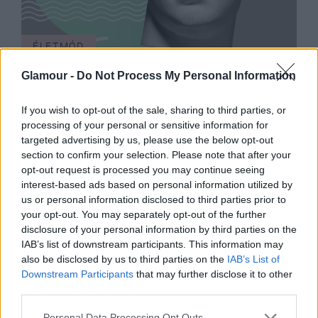
ÉLETMÓD
7 mondat, amivel azonnal
Glamour -
Do Not Process My Personal Information
lebuktathatsz egy manipulátort
If you wish to opt-out of the sale, sharing to third parties, or
processing of your personal or sensitive information for
targeted advertising by us, please use the below opt-out
section to confirm your selection. Please note that after your
opt-out request is processed you may continue seeing
interest-based ads based on personal information utilized by
us or personal information disclosed to third parties prior to
your opt-out. You may separately opt-out of the further
disclosure of your personal information by third parties on the
IAB’s list of downstream participants. This information may
also be disclosed by us to third parties on the
IAB’s List of
Downstream Participants
that may further disclose it to other
third parties.
Please note that this website/app uses one or more Google
Personal Data Processing Opt Outs