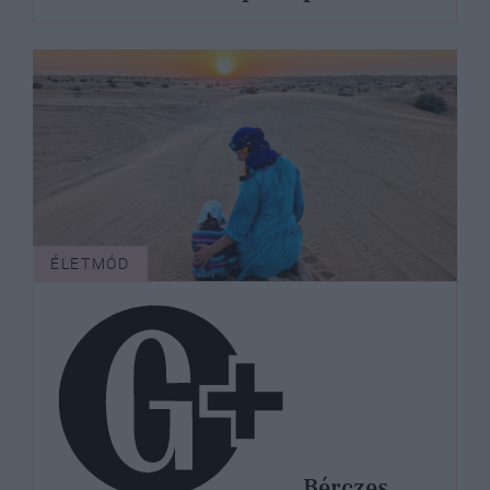
ÉLETMÓD
Bérczes