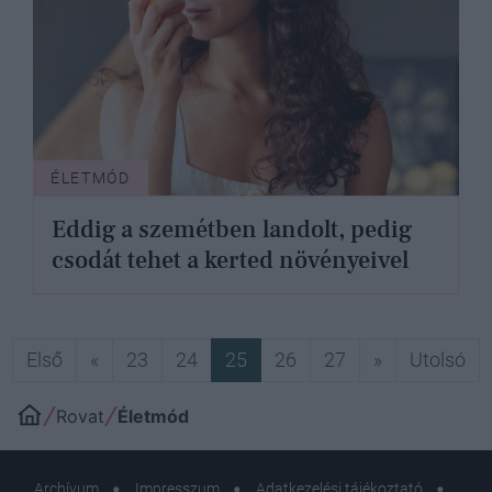
ÉLETMÓD
Eddig a szemétben landolt, pedig
csodát tehet a kerted növényeivel
Első
Előző
Következő
Ut
Első
«
23
24
25
26
27
»
Utolsó
Rovat
Életmód
Archívum
Impresszum
Adatkezelési tájékoztató