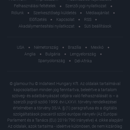
Felhasználási feltételek
Szerzői jogi nyilatkozat
Rólunk
Szerkesztőségi küldetés
Médiaajánlat
Előfizetés
Kapcsolat
RSS
Akadálymentesítési nyilatkozat
Süti beállítások
USA
Németország
Brazília
Mexikó
Anglia
Bulgária
Lengyelország
Spanyolország
Dél-Afrika
© glamour.hu © IndaNext Hungary Kft. Az oldalak tartalmával
kapcsolatban minden jog fenntartva, beleértve a tartalom
szöveg- és adatbányászat céljára való felhasználását is – a
szerzői jogról szóló 1999. évi LXXVI. törvény rendelkezései
értelmében a törvény 35/A. § (1) paragrafusa és a digitális
szolgáltatások piacairól szóló európai irányelv (Az Európai
Parlament és a Tanács (EU) 2019/790 Irányelve) 4. cikke alapján!
Az oldalak, azok tartalma - ideértve különösen, de nem kizárólag