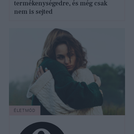
termékenységedre, és még csak
nem is sejted
ÉLETMÓD