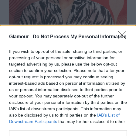
Glamour -
Do Not Process My Personal Information
ÉLETMÓD
If you wish to opt-out of the sale, sharing to third parties, or
processing of your personal or sensitive information for
targeted advertising by us, please use the below opt-out
section to confirm your selection. Please note that after your
opt-out request is processed you may continue seeing
interest-based ads based on personal information utilized by
us or personal information disclosed to third parties prior to
your opt-out. You may separately opt-out of the further
Nem egy
disclosure of your personal information by third parties on the
adag kávé vagy egy semmittevős
IAB’s list of downstream participants. This information may
also be disclosed by us to third parties on the
IAB’s List of
nap fogja megoldani a
Downstream Participants
that may further disclose it to other
kimerültségedet, hanem ez
third parties.