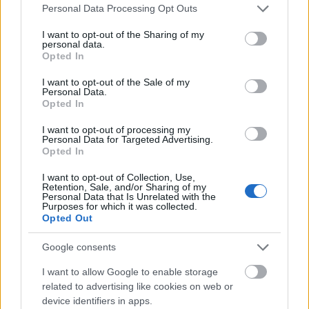
Please note that this website/app uses one or more Google
Personal Data Processing Opt Outs
services and may gather and store information including but
not limited to your visit or usage behaviour. You may click to
I want to opt-out of the Sharing of my
personal data.
grant or deny consent to Google and its third-party tags to
Opted In
use your data for below specified purposes in below Google
consent section.
I want to opt-out of the Sale of my
Personal Data.
Opted In
I want to opt-out of processing my
Personal Data for Targeted Advertising.
Opted In
ÉLETMÓD
I want to opt-out of Collection, Use,
Retention, Sale, and/or Sharing of my
Kris Jennerre szerencsehozó
Personal Data that Is Unrelated with the
Purposes for which it was collected.
istennőként tekintenek Kínában,
Opted Out
több tízezren posztolták a fotóit a
Google consents
jólét reményében
I want to allow Google to enable storage
related to advertising like cookies on web or
device identifiers in apps.