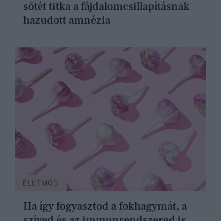
sötét titka a fájdalomcsillapításnak
hazudott amnézia
ÉLETMÓD
Ha így fogyasztod a fokhagymát, a
szíved és az immunrendszered is