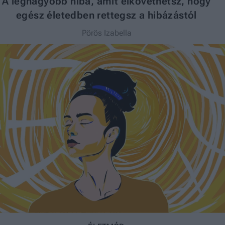
A legnagyobb hiba, amit elkövethetsz, hogy
egész életedben rettegsz a hibázástól
Pörös Izabella