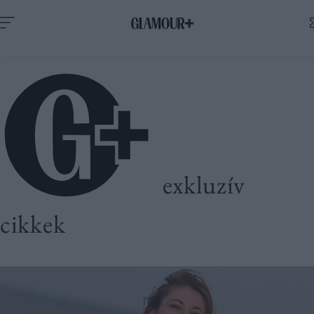
exkluzív
cikkek