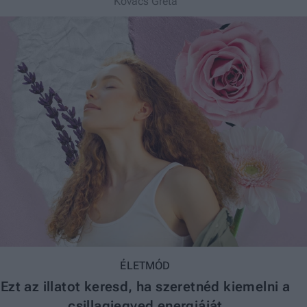
Kovács Gréta
ÉLETMÓD
Ezt az illatot keresd, ha szeretnéd kiemelni a
csillagjegyed energiáját