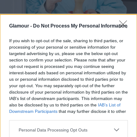
Glamour -
Do Not Process My Personal Information
KULTÚRA
Így fedezd fel Budapestet Mautner Zsófi
If you wish to opt-out of the sale, sharing to third parties, or
processing of your personal or sensitive information for
kedvenc helyein keresztül
targeted advertising by us, please use the below opt-out
Kovács Gréta
section to confirm your selection. Please note that after your
opt-out request is processed you may continue seeing
interest-based ads based on personal information utilized by
us or personal information disclosed to third parties prior to
your opt-out. You may separately opt-out of the further
disclosure of your personal information by third parties on the
IAB’s list of downstream participants. This information may
also be disclosed by us to third parties on the
IAB’s List of
Downstream Participants
that may further disclose it to other
third parties.
Please note that this website/app uses one or more Google
Personal Data Processing Opt Outs
services and may gather and store information including but