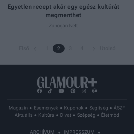
Egyetlen recept akár egy egész kultúrát
megmenthet
Zahorján Ivett
Első
1
2
3
4
Utolsó
Első
Előző
Következő
Utolsó
Magazin
Események
Kuponok
Segítség
ÁSZF
Aktuális
Kultúra
Divat
Szépség
Életmód
ARCHÍVUM
IMPRESSZUM