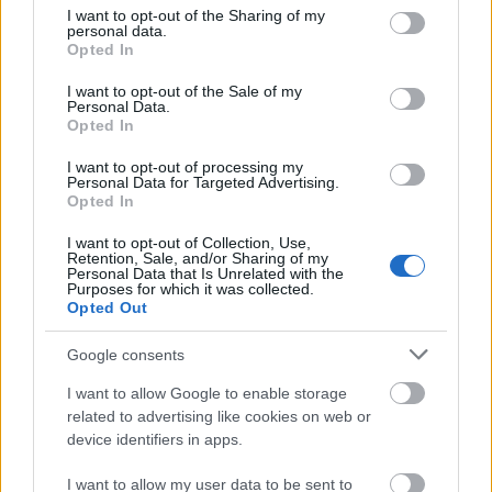
not limited to your visit or usage behaviour. You may click to
I want to opt-out of the Sharing of my
personal data.
grant or deny consent to Google and its third-party tags to
Opted In
use your data for below specified purposes in below Google
consent section.
I want to opt-out of the Sale of my
Personal Data.
Opted In
ÉLETMÓD
I want to opt-out of processing my
Párkapcsolatokat tehet tönkre ez a TikTok-
Personal Data for Targeted Advertising.
Opted In
mantra, mert az emberek nem értik a
lényegét
I want to opt-out of Collection, Use,
Retention, Sale, and/or Sharing of my
Personal Data that Is Unrelated with the
Kovács Gréta
Purposes for which it was collected.
Opted Out
Google consents
I want to allow Google to enable storage
related to advertising like cookies on web or
device identifiers in apps.
I want to allow my user data to be sent to