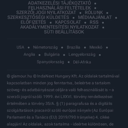
ADATKEZELÉSI TÁJÉKOZTATÓ
FELHASZNÁLÁSI FELTÉTELEK
SZERZŐI JOGI NYILATKOZAT
RÓLUNK
SZERKESZTŐSÉGI KÜLDETÉS
MÉDIAAJÁNLAT
ELŐFIZETÉS
KAPCSOLAT
RSS
AKADÁLYMENTESÍTÉSI NYILATKOZAT
SÜTI BEÁLLÍTÁSOK
USA
Németország
Brazília
Mexikó
Anglia
Bulgária
Lengyelország
Spanyolország
Dél-Afrika
© glamour.hu © IndaNext Hungary Kft. Az oldalak tartalmával
kapcsolatban minden jog fenntartva, beleértve a tartalom
szöveg- és adatbányászat céljára való felhasználását is – a
szerzői jogról szóló 1999. évi LXXVI. törvény rendelkezései
értelmében a törvény 35/A. § (1) paragrafusa és a digitális
szolgáltatások piacairól szóló európai irányelv (Az Európai
Parlament és a Tanács (EU) 2019/790 Irányelve) 4. cikke
alapján! Az oldalak, azok tartalma - ideértve különösen, de