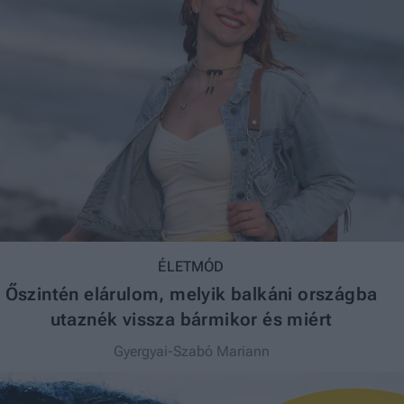
ÉLETMÓD
Őszintén elárulom, melyik balkáni országba
utaznék vissza bármikor és miért
Gyergyai-Szabó Mariann