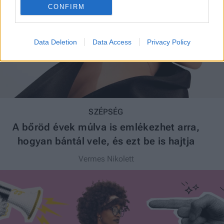
CONFIRM
Data Deletion
Data Access
Privacy Policy
SZÉPSÉG
A bőröd évek múlva is emlékezhet arra,
hogyan bántál vele, és ezt be is hajtja
Vermes Nikolett